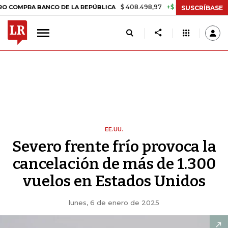
$ 408.498,97
+$ 8.753,81
+2,19%
A BANCO DE LA REPÚBLICA
TAS
SUSCRÍBASE
EE.UU.
Severo frente frío provoca la
cancelación de más de 1.300
vuelos en Estados Unidos
lunes, 6 de enero de 2025