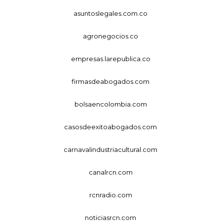
asuntoslegales.com.co
agronegocios.co
empresas.larepublica.co
firmasdeabogados.com
bolsaencolombia.com
casosdeexitoabogados.com
carnavalindustriacultural.com
canalrcn.com
rcnradio.com
noticiasrcn.com