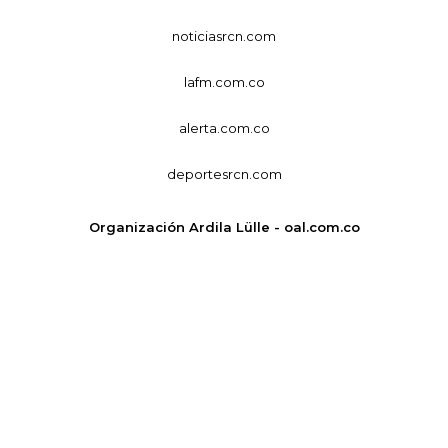
noticiasrcn.com
lafm.com.co
alerta.com.co
deportesrcn.com
Organización Ardila Lülle - oal.com.co