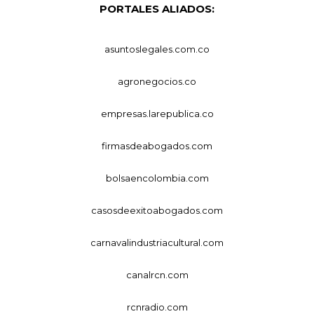
PORTALES ALIADOS:
asuntoslegales.com.co
agronegocios.co
empresas.larepublica.co
firmasdeabogados.com
bolsaencolombia.com
casosdeexitoabogados.com
carnavalindustriacultural.com
canalrcn.com
rcnradio.com