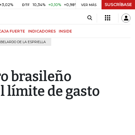
SUSCRÍBASE
%
10,34%
+0,10%
+0,98%
$ 416,96
+$ 0,05
+0,01%
DTF
UVR
VER MÁS
CAJA FUERTE
INDICADORES
INSIDE
BELARDO DE LA ESPRIELLA
ro brasileño
 límite de gasto