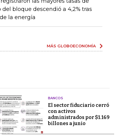
 registraron las mayores tasas de
 del bloque descendió a 4,2% tras
de la energía
MÁS GLOBOECONOMÍA
BANCOS
El sector fiduciario cerró
con activos
administrados por $1.169
billones a junio