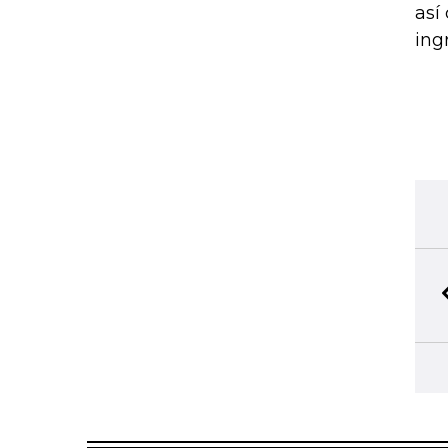
así
ing