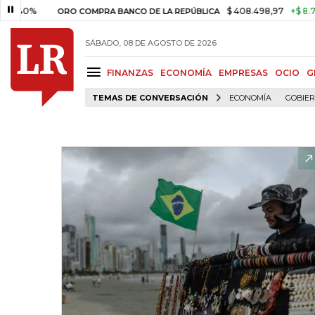
0%
$ 408.498,97
+$ 8.753,81
ORO COMPRA BANCO DE LA REPÚBLICA
SÁBADO, 08 DE AGOSTO DE 2026
FINANZAS
ECONOMÍA
EMPRESAS
OCIO
G
TEMAS DE CONVERSACIÓN
ECONOMÍA
GOBIE