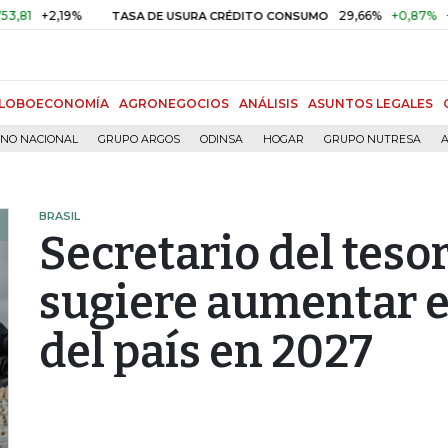
+2,19%
29,66%
+0,87%
+3,02
TASA DE USURA CRÉDITO CONSUMO
LOBOECONOMÍA
AGRONEGOCIOS
ANÁLISIS
ASUNTOS LEGALES
RNO NACIONAL
GRUPO ARGOS
ODINSA
HOGAR
GRUPO NUTRESA
A
BRASIL
Secretario del teso
sugiere aumentar el
del país en 2027