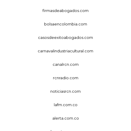
firmasdeabogados.com
bolsaencolombia.com
casosdeexitoabogados.com
carnavalindustriacultural.com
canalrcn.com
rcnradio.com
noticiasrcn.com
lafm.com.co
alerta.com.co