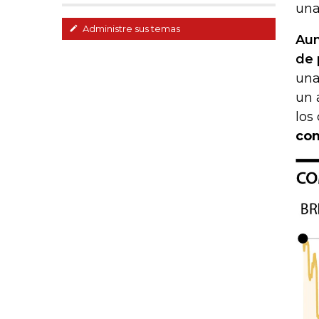
una
Administre sus temas
Aun
de 
una
un 
los
com