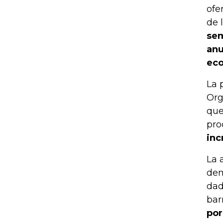
ofe
de 
sem
anu
eco
La 
Org
que
pro
inc
La 
dem
dad
bar
por