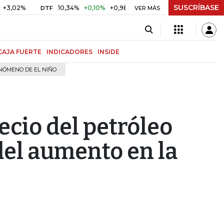
SUSCRÍBASE
10,34%
+0,10%
+0,98%
$ 416,86
+$ 0,05
+0,01%
DTF
UVR
VER MÁS
CAJA FUERTE
INDICADORES
INSIDE
NÓMENO DE EL NIÑO
ecio del petróleo
del aumento en la