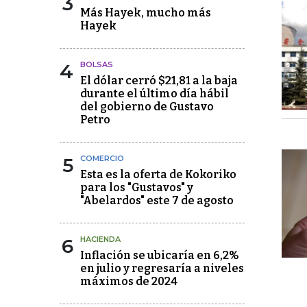
3
Más Hayek, mucho más
Hayek
4
BOLSAS
El dólar cerró $21,81 a la baja
durante el último día hábil
del gobierno de Gustavo
Petro
5
COMERCIO
Esta es la oferta de Kokoriko
para los "Gustavos" y
"Abelardos" este 7 de agosto
6
HACIENDA
Inflación se ubicaría en 6,2%
en julio y regresaría a niveles
máximos de 2024