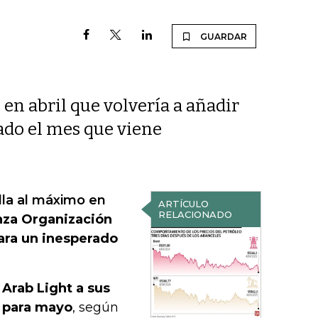
GUARDAR
n abril que volvería a añadir
ado el mes que viene
ella al máximo en
ARTÍCULO
RELACIONADO
anza Organización
ara un inesperado
 Arab Light a sus
l para mayo
, según