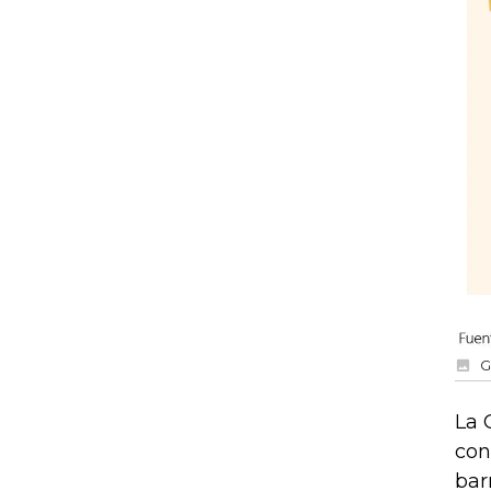
G
La 
con
bar