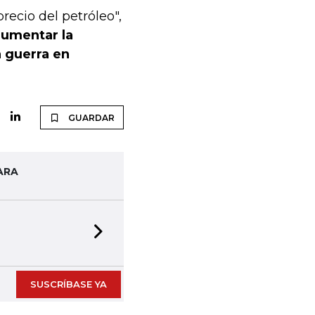
recio del petróleo",
 aumentar la
a guerra en
GUARDAR
ARA
Next slide
SUSCRÍBASE YA