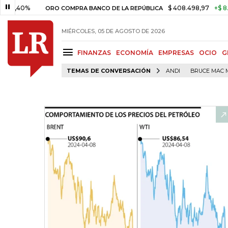
%
$ 408.498,97
+$ 8.753,81
+
ORO COMPRA BANCO DE LA REPÚBLICA
MIÉRCOLES, 05 DE AGOSTO DE 2026
FINANZAS
ECONOMÍA
EMPRESAS
OCIO
G
TEMAS DE CONVERSACIÓN
ANDI
BRUCE MAC 