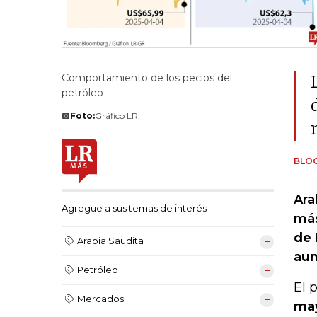
Comportamiento de los pecios del
petróleo
Foto:
Gráfico LR.
BLO
Ara
Agregue a sus temas de interés
más
de 
Arabia Saudita
aum
Petróleo
El 
Mercados
may