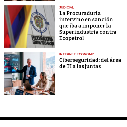
JUDICIAL
La Procuraduría
intervino en sanción
que iba a imponer la
Superindustria contra
Ecopetrol
INTERNET ECONOMY
Ciberseguridad: del área
de TI a las juntas