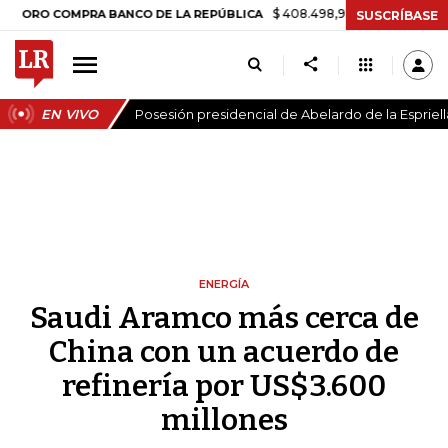
$ 408.498,97
+$ 8.753,81
+2,19%
COMPRA BANCO DE LA REPÚBLICA
SUSCRÍBASE
EN VIVO
Posesión presidencial de Abelardo de la Espriell
ENERGÍA
Saudi Aramco más cerca de
China con un acuerdo de
refinería por US$3.600
millones