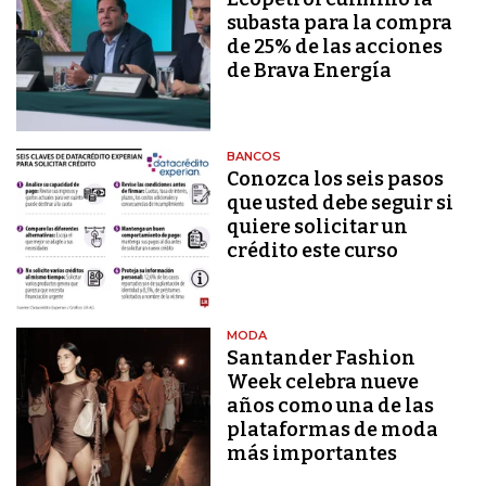
subasta para la compra
de 25% de las acciones
de Brava Energía
BANCOS
Conozca los seis pasos
que usted debe seguir si
quiere solicitar un
crédito este curso
MODA
Santander Fashion
Week celebra nueve
años como una de las
plataformas de moda
más importantes