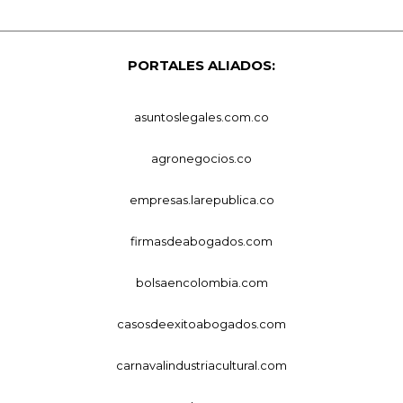
PORTALES ALIADOS:
asuntoslegales.com.co
agronegocios.co
empresas.larepublica.co
firmasdeabogados.com
bolsaencolombia.com
casosdeexitoabogados.com
carnavalindustriacultural.com