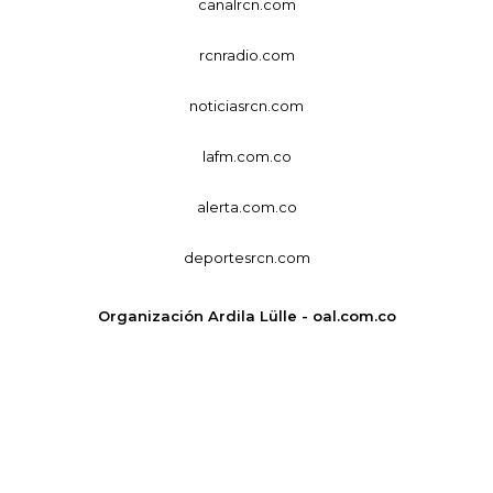
canalrcn.com
rcnradio.com
noticiasrcn.com
lafm.com.co
alerta.com.co
deportesrcn.com
Organización Ardila Lülle - oal.com.co