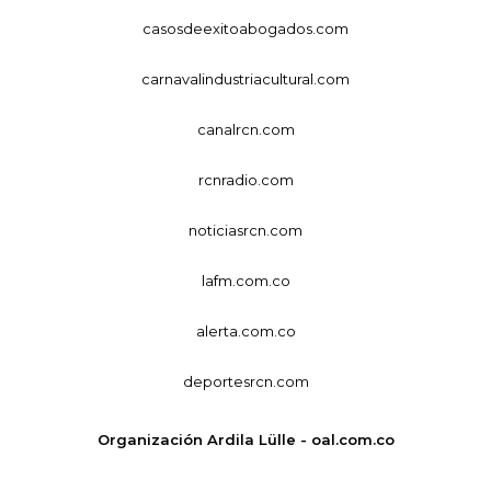
casosdeexitoabogados.com
carnavalindustriacultural.com
canalrcn.com
rcnradio.com
noticiasrcn.com
lafm.com.co
alerta.com.co
deportesrcn.com
Organización Ardila Lülle - oal.com.co