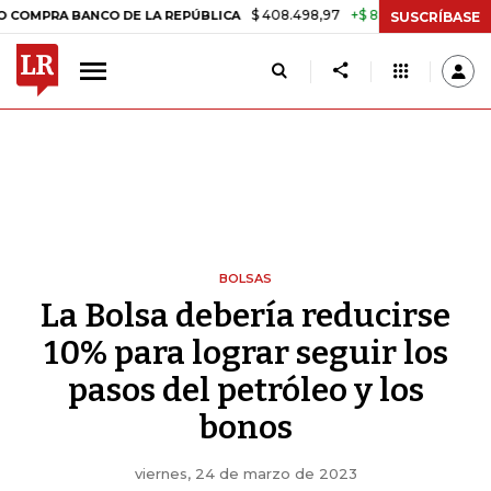
$ 408.498,97
+$ 8.753,81
+2,19%
BANCO DE LA REPÚBLICA
TASA D
SUSCRÍBASE
BOLSAS
La Bolsa debería reducirse
10% para lograr seguir los
pasos del petróleo y los
bonos
viernes, 24 de marzo de 2023