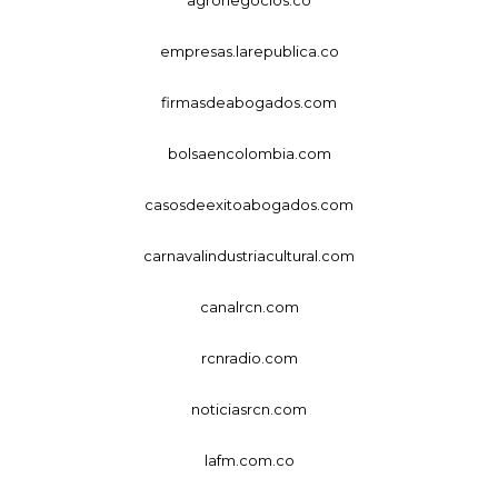
empresas.larepublica.co
firmasdeabogados.com
bolsaencolombia.com
casosdeexitoabogados.com
carnavalindustriacultural.com
canalrcn.com
rcnradio.com
noticiasrcn.com
lafm.com.co