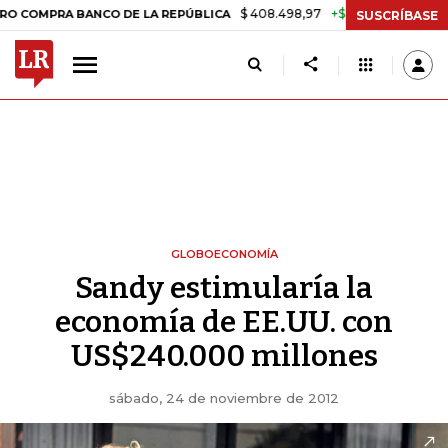
$ 408.498,97
+$ 8.753,81
+2,19%
RA BANCO DE LA REPÚBLICA
TAS
SUSCRÍBASE
GLOBOECONOMÍA
Sandy estimularía la
economía de EE.UU. con
US$240.000 millones
sábado, 24 de noviembre de 2012