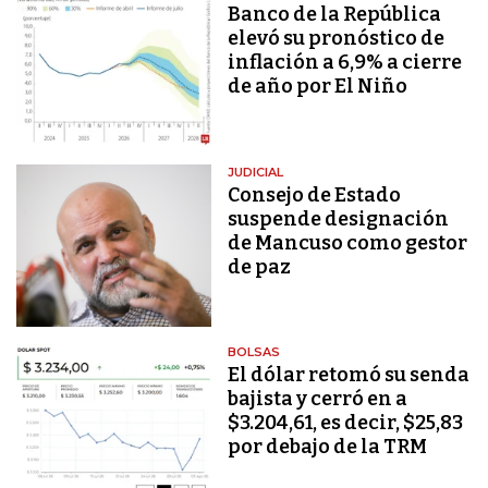
Banco de la República
elevó su pronóstico de
inflación a 6,9% a cierre
de año por El Niño
JUDICIAL
Consejo de Estado
suspende designación
de Mancuso como gestor
de paz
BOLSAS
El dólar retomó su senda
bajista y cerró en a
$3.204,61, es decir, $25,83
por debajo de la TRM