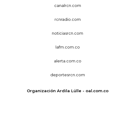
canalrcn.com
rcnradio.com
noticiasrcn.com
lafm.com.co
alerta.com.co
deportesrcn.com
Organización Ardila Lülle - oal.com.co