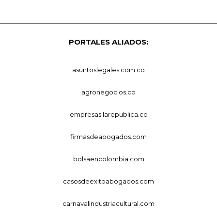
PORTALES ALIADOS:
asuntoslegales.com.co
agronegocios.co
empresas.larepublica.co
firmasdeabogados.com
bolsaencolombia.com
casosdeexitoabogados.com
carnavalindustriacultural.com