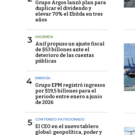
Grupo Argos lanzó plan para
duplicar el dividendo y
elevar 70% el Ebitda en tres
años
3
HACIENDA
Anif propuso un ajuste fiscal
de $53 billones ante el
deterioro de las cuentas
públicas
4
ENERGÍA
Grupo EPM registró ingresos
por $19,5 billones para el
periodo entre enero a junio
de 2026
5
CONTENIDO PATROCINADO
El CEO en el nuevo tablero
global: geopolítica, poder y