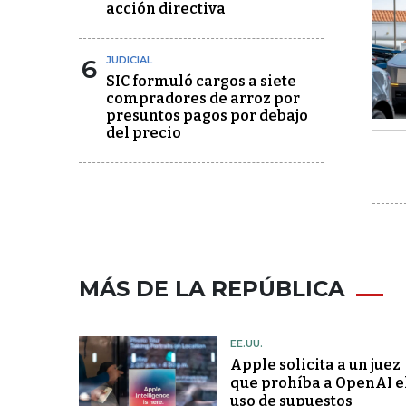
acción directiva
6
JUDICIAL
SIC formuló cargos a siete
compradores de arroz por
presuntos pagos por debajo
del precio
MÁS DE LA REPÚBLICA
EE.UU.
Apple solicita a un juez
que prohíba a OpenAI e
uso de supuestos