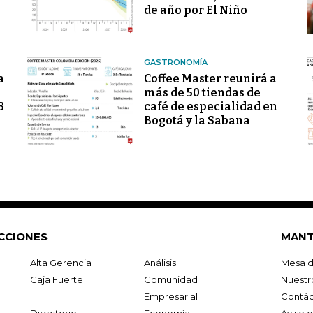
de año por El Niño
GASTRONOMÍA
a
Coffee Master reunirá a
más de 50 tiendas de
3
café de especialidad en
Bogotá y la Sabana
CCIONES
MANT
Alta Gerencia
Análisis
Mesa d
Caja Fuerte
Comunidad
Nuestr
Empresarial
Contác
Directorio
Economía
Aviso 