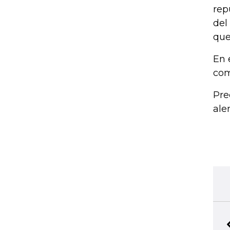
rep
del
que
En 
com
Pre
ale