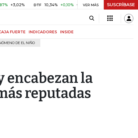
SUSCRÍBASE
+3,02%
10,34%
+0,10%
+0,98%
$ 416,81
+$ 0,05
+0,
DTF
VER MÁS
UVR
CAJA FUERTE
INDICADORES
INSIDE
NÓMENO DE EL NIÑO
y encabezan la
 más reputadas