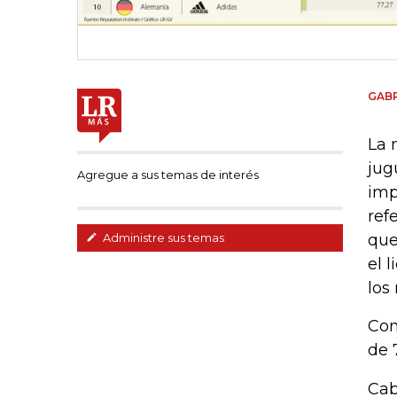
GABR
La 
jug
Agregue a sus temas de interés
imp
ref
que
Administre sus temas
el 
los
Com
de 
Cab