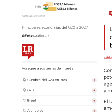
Principales economías del G20 a 2027
Foto:
Gráfico LR
JOAQ
Agregue a sus temas de interés
Com
pot
Cumbre del G20 en Brasil
age
y m
G20
Brasil
El 
ame
Aranceles