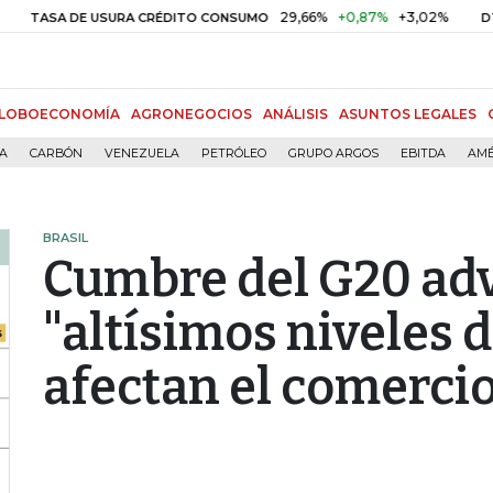
29,66%
+0,87%
+3,02%
10,3
A DE USURA CRÉDITO CONSUMO
DTF
LOBOECONOMÍA
AGRONEGOCIOS
ANÁLISIS
ASUNTOS LEGALES
ÍA
CARBÓN
VENEZUELA
PETRÓLEO
GRUPO ARGOS
EBITDA
AMÉ
BRASIL
Cumbre del G20 adv
"altísimos niveles 
afectan el comerci