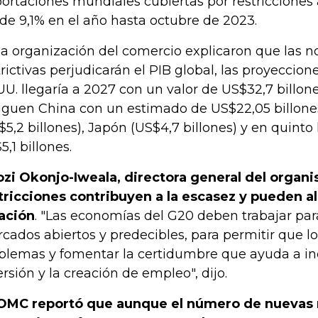
ortaciones mundiales cubiertas por restriccione
de 9,1% en el año hasta octubre de 2023.
la organización del comercio explicaron que las
trictivas perjudicarán el PIB global, las proyeccio
UU. llegaría a 2027 con un valor de US$32,7 billo
siguen China con un estimado de US$22,05 billon
$5,2 billones), Japón (US$4,7 billones) y en quinto
5,1 billones.
zi Okonjo-Iweala, directora general del organi
tricciones contribuyen a la escasez y pueden al
lación
. "Las economías del G20 deben trabajar pa
cados abiertos y predecibles, para permitir que lo
blemas y fomentar la certidumbre que ayuda a inc
ersión y la creación de empleo", dijo.
OMC reportó que aunque el número de nuevas r