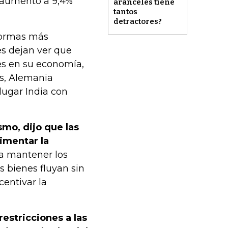
s aumentó a 9,4%
aranceles tiene
tantos
detractores?
 normas más
nes dejan ver que
nes en su economía,
es, Alemania
 lugar India con
smo, dijo que las
imentar la
ra mantener los
s bienes fluyan sin
entivar la
estricciones a las