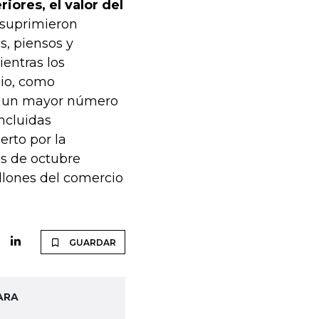
ores, el valor del
e suprimieron
s, piensos y
ientras los
cio, como
o un mayor número
ncluidas
erto por la
os de octubre
illones del comercio
GUARDAR
ARA