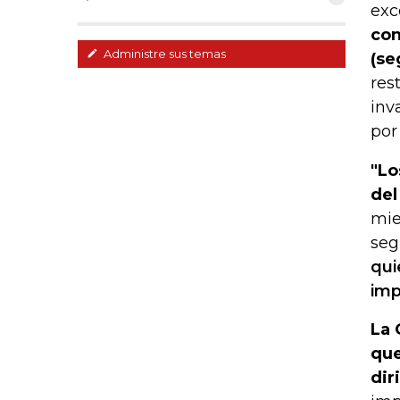
exc
con
Administre sus temas
(se
res
inv
por
"Lo
del
mie
seg
qui
imp
La 
que
dir