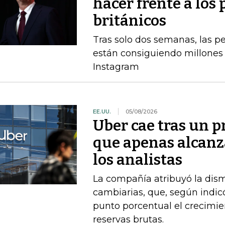
hacer frente a los 
británicos
Tras solo dos semanas, las 
están consiguiendo millones 
Instagram
EE.UU.
05/08/2026
Uber cae tras un p
que apenas alcanz
los analistas
La compañía atribuyó la dism
cambiarias, que, según indi
punto porcentual el crecimie
reservas brutas.