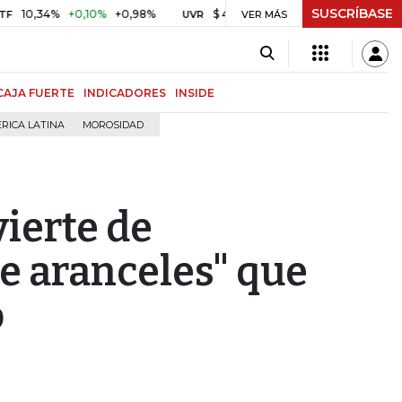
SUSCRÍBASE
4%
+0,10%
+0,98%
$ 416,91
+$ 0,05
+0,01%
US$
UVR
VER MÁS
BITCOIN
CAJA FUERTE
INDICADORES
INSIDE
RICA LATINA
MOROSIDAD
ierte de
de aranceles" que
o