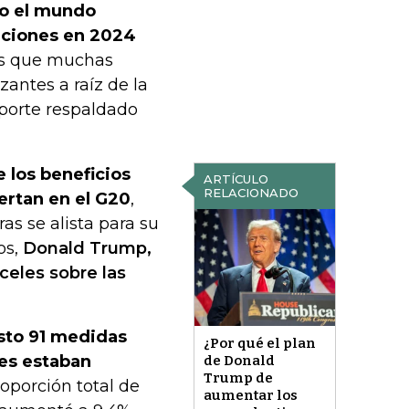
do el mundo
aciones en 2024
as que muchas
zantes a raíz de la
eporte respaldado
 los beneficios
ARTÍCULO
RELACIONADO
ertan en el G20
,
as se alista para su
os,
Donald Trump,
celes sobre las
sto 91 medidas
¿Por qué el plan
les estaban
de Donald
Trump de
oporción total de
aumentar los