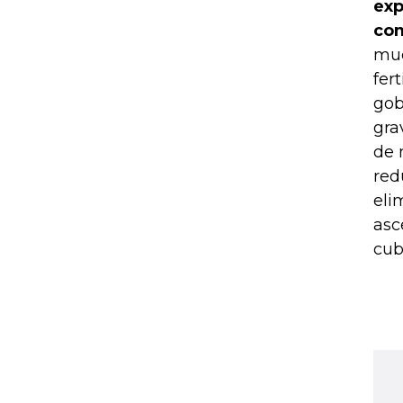
exp
com
muc
fer
gob
gra
de 
red
eli
asc
cub