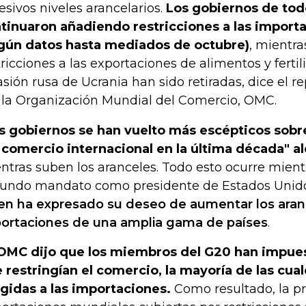
esivos niveles arancelarios.
Los gobiernos de to
tinuaron añadiendo restricciones a las import
gún datos hasta mediados de octubre)
, mientr
tricciones a las exportaciones de alimentos y fertili
asión rusa de Ucrania han sido retiradas, dice el r
 la Organización Mundial del Comercio, OMC.
s gobiernos se han vuelto más escépticos sobre
 comercio internacional en la última década" al
ntras suben los aranceles. Todo esto ocurre mientr
undo mandato como presidente de Estados Unid
en ha expresado su deseo de aumentar los aran
ortaciones de una amplia gama de países
.
OMC dijo que los miembros del G20 han impue
 restringían el comercio, la mayoría de las cua
igidas a las importaciones.
Como resultado, la pr