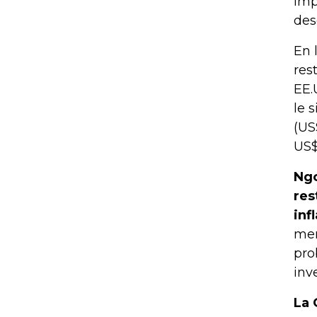
imp
des
En 
res
EE.
le 
(US
US$
Ngo
res
inf
mer
pro
inv
La 