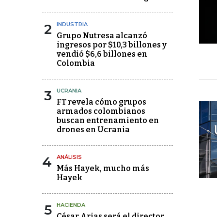
2
INDUSTRIA
Grupo Nutresa alcanzó
ingresos por $10,3 billones y
vendió $6,6 billones en
Colombia
3
UCRANIA
FT revela cómo grupos
armados colombianos
buscan entrenamiento en
drones en Ucrania
4
ANÁLISIS
Más Hayek, mucho más
Hayek
5
HACIENDA
César Arias será el director