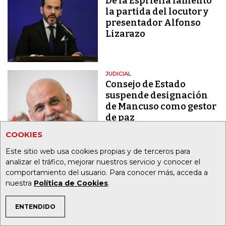
De la Espriella lamentó
la partida del locutor y
presentador Alfonso
Lizarazo
JUDICIAL
Consejo de Estado
suspende designación
de Mancuso como gestor
de paz
COOKIES
Este sitio web usa cookies propias y de terceros para
BANCOS
analizar el tráfico, mejorar nuestros servicio y conocer el
"No subimos las tasas y
comportamiento del usuario. Para conocer más, acceda a
aún así logramos unas
nuestra
Política de Cookies
.
utilidades por $1,2
billones en tres años"
ENTENDIDO
TEMAS DE INTERÉS