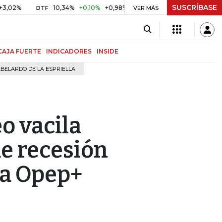
SUSCRÍBASE
10,34%
+0,10%
+0,98%
$ 416,91
+$ 0,05
+0,01%
DTF
UVR
VER MÁS
CAJA FUERTE
INDICADORES
INSIDE
BELARDO DE LA ESPRIELLA
o vacila
e recesión
la Opep+