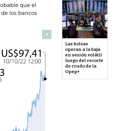
robable que el
 de los bancos
Las bolsas
operan a la baja
en sesión volátil
luego del recorte
de crudo de la
Opep+