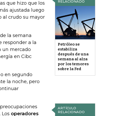
RELACIONADO
as que hizo que los
 más ajustada luego
o al crudo su mayor
 de la semana
 responder a la
Petróleo se
en un mercado
estabiliza
después de una
nergía en Cibc
semana al alza
por los temores
sobre la Fed
go en segundo
te la noche, pero
ontinuar
s preocupaciones
ARTÍCULO
RELACIONADO
. Los
operadores