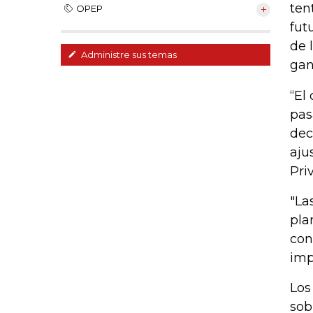
ten
OPEP
fut
de 
Administre sus temas
gan
“El
pas
dec
aju
Pri
"La
pla
con
imp
Los
sob