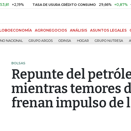
2,19%
29,66%
+0,87%
+3,02%
TASA DE USURA CRÉDITO CONSUMO
LOBOECONOMÍA
AGRONEGOCIOS
ANÁLISIS
ASUNTOS LEGALES
RNO NACIONAL
GRUPO ARGOS
ODINSA
HOGAR
GRUPO NUTRESA
A
BOLSAS
Repunte del petróle
mientras temores d
frenan impulso de 