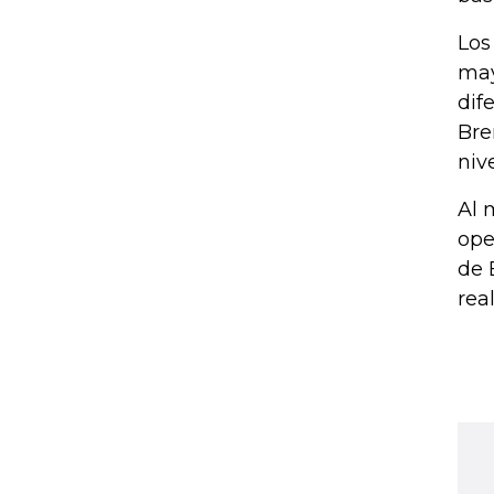
Los
may
dif
Bre
niv
Al 
ope
de 
rea