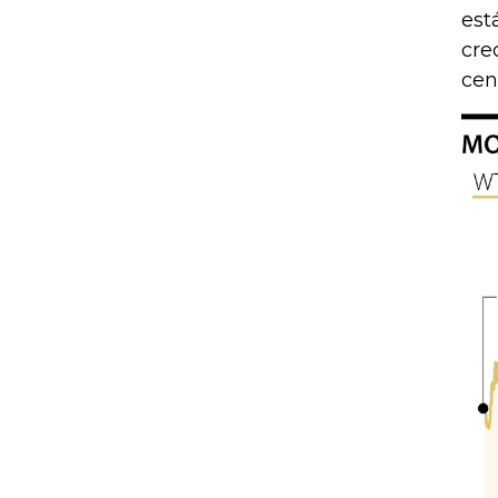
est
cre
cen