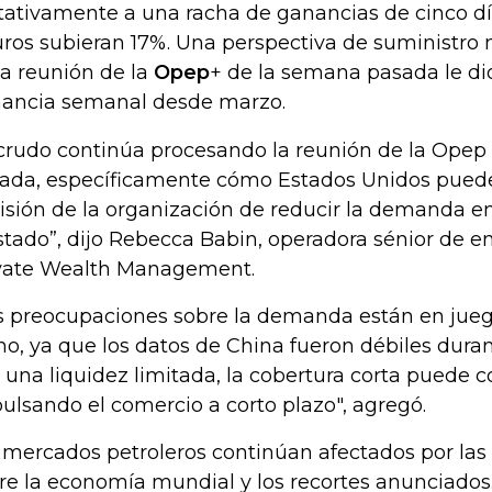
tativamente a una racha de ganancias de cinco dí
uros subieran 17%. Una perspectiva de suministro
la reunión de la
Opep
+ de la semana pasada le di
ancia semanal desde marzo.
 crudo continúa procesando la reunión de la Opep
ada, específicamente cómo Estados Unidos puede
isión de la organización de reducir la demanda 
stado”, dijo Rebecca Babin, operadora sénior de e
vate Wealth Management.
s preocupaciones sobre la demanda están en jue
no, ya que los datos de China fueron débiles duran
 una liquidez limitada, la cobertura corta puede c
ulsando el comercio a corto plazo", agregó.
 mercados petroleros continúan afectados por la
re la economía mundial y los recortes anunciados