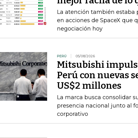
mejor racha de lo 
La atención también estaba p
en acciones de SpaceX que q
negociación hoy
PERÚ
05/08/2026
Mitsubishi impuls
Perú con nuevas se
US$2 millones
La marca busca consolidar s
presencia nacional junto al f
corporativo