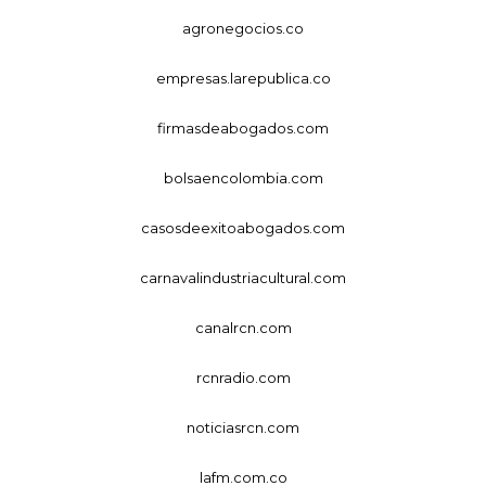
agronegocios.co
empresas.larepublica.co
firmasdeabogados.com
bolsaencolombia.com
casosdeexitoabogados.com
carnavalindustriacultural.com
canalrcn.com
rcnradio.com
noticiasrcn.com
lafm.com.co