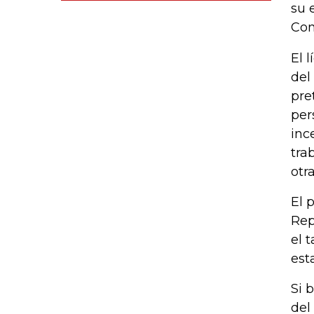
su 
Con
El 
del
pre
per
inc
tra
otr
El 
Rep
el 
est
Si 
del