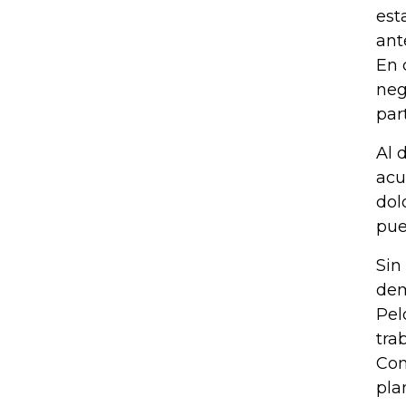
est
ante
En 
neg
par
Al 
acu
dol
pue
Sin
dem
Pel
tra
Con
pla