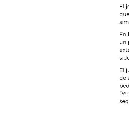
El 
que
sim
En 
un 
ext
sid
El 
de 
ped
Per
seg