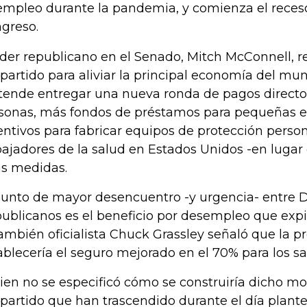
empleo durante la pandemia, y comienza el receso 
greso.
líder republicano en el Senado, Mitch McConnell, r
 partido para aliviar la principal economía del mun
tende entregar una nueva ronda de pagos directos
sonas, más fondos de préstamos para pequeñas e
entivos para fabricar equipos de protección perso
bajadores de la salud en Estados Unidos -en lugar 
as medidas.
punto de mayor desencuentro -y urgencia- entre 
ublicanos es el beneficio por desempleo que expi
también oficialista Chuck Grassley señaló que la p
ablecería el seguro mejorado en el 70% para los sal
bien no se especificó cómo se construiría dicho mo
 partido que han trascendido durante el día plant