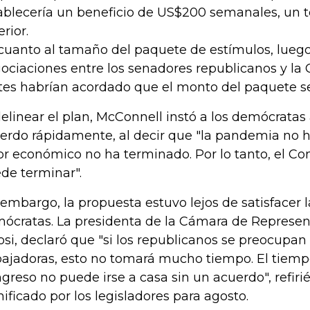
ablecería un beneficio de US$200 semanales, un te
rior.
cuanto al tamaño del paquete de estímulos, lue
ociaciones entre los senadores republicanos y la
tes habrían acordado que el monto del paquete sea
delinear el plan, McConnell instó a los demócratas 
erdo rápidamente, al decir que "la pandemia no h
or económico no ha terminado. Por lo tanto, el C
de terminar".
 embargo, la propuesta estuvo lejos de satisfacer 
ócratas. La presidenta de la Cámara de Represen
osi, declaró que "si los republicanos se preocupan 
bajadoras, esto no tomará mucho tiempo. El tiempo
greso no puede irse a casa sin un acuerdo", refiri
nificado por los legisladores para agosto.