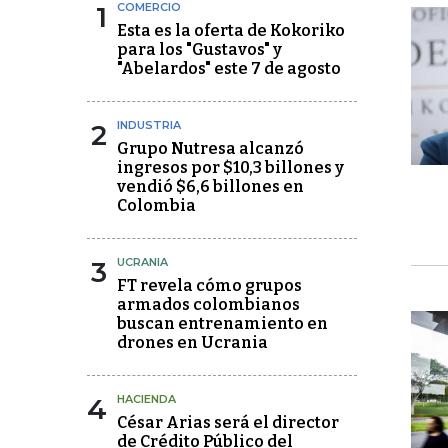
1
COMERCIO
Esta es la oferta de Kokoriko
para los "Gustavos" y
"Abelardos" este 7 de agosto
2
INDUSTRIA
Grupo Nutresa alcanzó
ingresos por $10,3 billones y
vendió $6,6 billones en
Colombia
3
UCRANIA
FT revela cómo grupos
armados colombianos
buscan entrenamiento en
drones en Ucrania
4
HACIENDA
César Arias será el director
de Crédito Público del