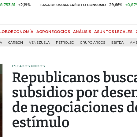
+2,19%
29,66%
+0,87%
+3,02
TASA DE USURA CRÉDITO CONSUMO
LOBOECONOMÍA
AGRONEGOCIOS
ANÁLISIS
ASUNTOS LEGALES
ÍA
CARBÓN
VENEZUELA
PETRÓLEO
GRUPO ARGOS
EBITDA
AMÉ
ESTADOS UNIDOS
Republicanos busc
subsidios por des
de negociaciones d
estímulo