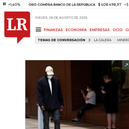
40%
$ 408.498,97
+$ 8.753,81
ORO COMPRA BANCO DE LA REPÚBLICA
JUEVES, 06 DE AGOSTO DE 2026
FINANZAS
ECONOMÍA
EMPRESAS
OCIO
G
TEMAS DE CONVERSACIÓN
LA CALERA
MINER