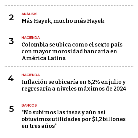
ANÁLISIS
2
Más Hayek, mucho más Hayek
HACIENDA
3
Colombia se ubica como el sexto país
con mayor morosidad bancaria en
América Latina
HACIENDA
4
Inflación se ubicaría en 6,2% en julio y
regresaría a niveles máximos de 2024
BANCOS
5
"No subimos las tasas y aún así
obtuvimos utilidades por $1,2 billones
en tres años"