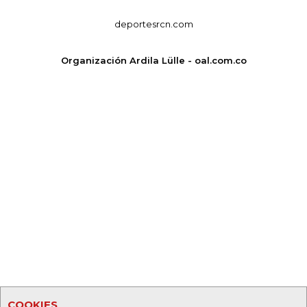
deportesrcn.com
Organización Ardila Lülle - oal.com.co
COOKIES