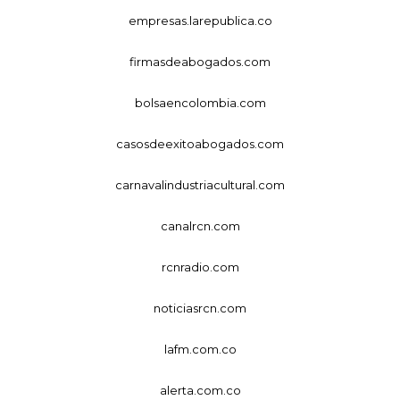
empresas.larepublica.co
firmasdeabogados.com
bolsaencolombia.com
casosdeexitoabogados.com
carnavalindustriacultural.com
canalrcn.com
rcnradio.com
noticiasrcn.com
lafm.com.co
alerta.com.co