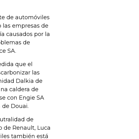
nte de automóviles
o las empresas de
causados ​​​​por la
roblemas de
ce SA.
edida que el
scarbonizar las
nidad Dalkia de
una caldera de
se con Engie SA
 de Douai.
utralidad de
vo de Renault, Luca
iles también está