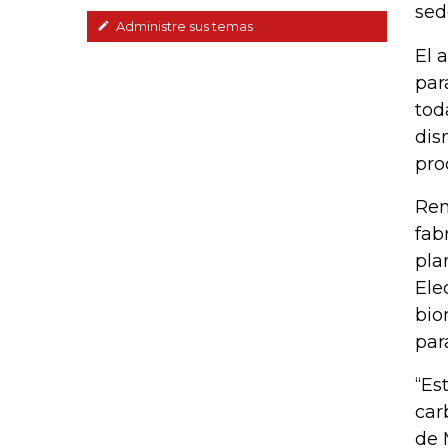
sed
Administre sus temas
El 
par
tod
dis
pro
Ren
fab
pla
Ele
bio
par
“Es
car
de 