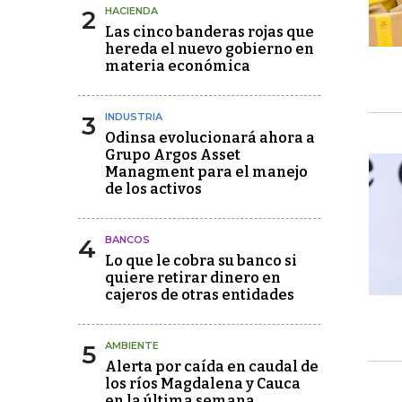
2
HACIENDA
Las cinco banderas rojas que
hereda el nuevo gobierno en
materia económica
3
INDUSTRIA
Odinsa evolucionará ahora a
Grupo Argos Asset
Managment para el manejo
de los activos
4
BANCOS
Lo que le cobra su banco si
quiere retirar dinero en
cajeros de otras entidades
5
AMBIENTE
Alerta por caída en caudal de
los ríos Magdalena y Cauca
en la última semana