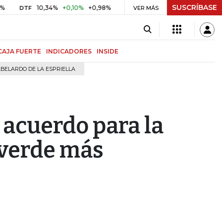
SUSCRÍBASE
10,34%
+0,10%
+0,98%
$ 416,91
+$ 0,05
+0,01%
TF
UVR
VER MÁS
BITC
CAJA FUERTE
INDICADORES
INSIDE
BELARDO DE LA ESPRIELLA
 acuerdo para la
 verde más