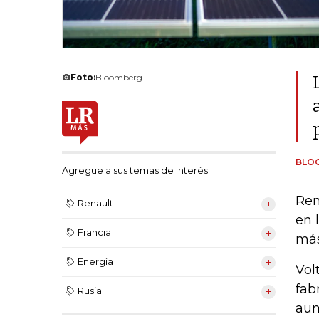
Foto:
Bloomberg
BLO
Agregue a sus temas de interés
Ren
Renault
en 
Francia
más
Energía
Vol
fab
Rusia
aum