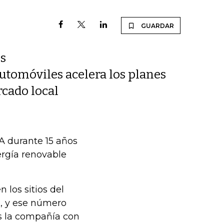
GUARDAR
os
automóviles acelera los planes
rcado local
A durante 15 años
ergía renovable
 los sitios del
5, y ese número
s la compañía con