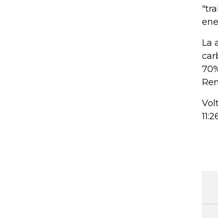
"tr
ene
La 
car
70%
Ren
Vol
11:2