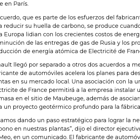
e en París.
acuerdo, que es parte de los esfuerzos del fabrica
a reducir su huella de carbono, se produce cuand
a Europa lidian con los crecientes costos de energía 
minución de las entregas de gas de Rusia y los p
ducción de energía atómica de Electricité de Fran
ault llegó por separado a otros dos acuerdos a m
ricante de automóviles acelera los planes para de
ntas en su mercado local. Una asociación con la u
ctricite de France permitirá a la empresa instalar 
masa en el sitio de Maubeuge, además de asociar
a un proyecto geotérmico profundo para la fábrica
tamos dando un paso estratégico para lograr la ne
bono en nuestras plantas”, dijo el director ejecuti
Meo, en un comunicado. El fabricante de automóv