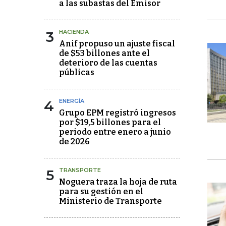
a las subastas del Emisor
3
HACIENDA
Anif propuso un ajuste fiscal
de $53 billones ante el
deterioro de las cuentas
públicas
4
ENERGÍA
Grupo EPM registró ingresos
por $19,5 billones para el
periodo entre enero a junio
de 2026
5
TRANSPORTE
Noguera traza la hoja de ruta
para su gestión en el
Ministerio de Transporte