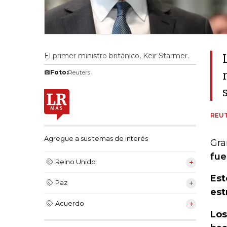
El primer ministro británico, Keir Starmer.
Foto:
Reuters
REU
Agregue a sus temas de interés
Gra
fue
Reino Unido
Est
Paz
est
Acuerdo
Los