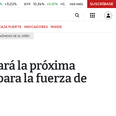
SUSCRÍBASE
02%
10,34%
+0,10%
+0,98%
$ 416,81
+$ 0,05
+0,01
DTF
UVR
VER MÁS
CAJA FUERTE
INDICADORES
INSIDE
NÓMENO DE EL NIÑO
ará la próxima
ara la fuerza de