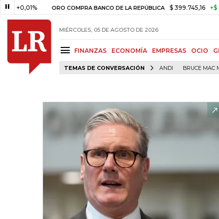
0,01%
$ 399.745,16
+$ 2.295,7
ORO COMPRA BANCO DE LA REPÚBLICA
MIÉRCOLES, 05 DE AGOSTO DE 2026
FINANZAS
ECONOMÍA
EMPRESAS
OCIO
G
TEMAS DE CONVERSACIÓN
ANDI
BRUCE MAC 