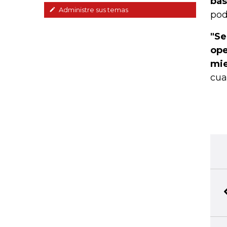
bas
Administre sus temas
pod
"Se
ope
mie
cua