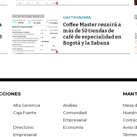
GASTRONOMÍA
a
Coffee Master reunirá a
más de 50 tiendas de
3
café de especialidad en
Bogotá y la Sabana
CCIONES
MANT
Alta Gerencia
Análisis
Mesa d
Caja Fuerte
Comunidad
Nuestr
Empresarial
Contác
Directorio
Economía
Aviso 
Empresarial
Términ