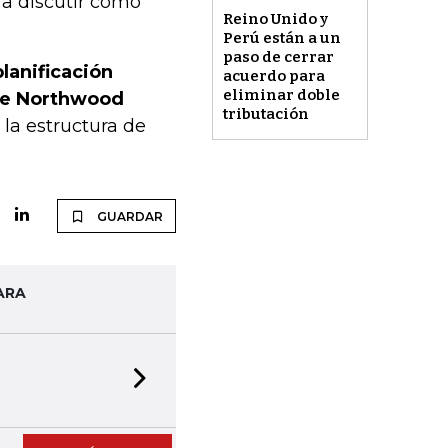
a discutir cómo
Reino Unido y
Perú están a un
paso de cerrar
lanificación
acuerdo para
eliminar doble
 de Northwood
tributación
 la estructura de
GUARDAR
ARA
Next slide