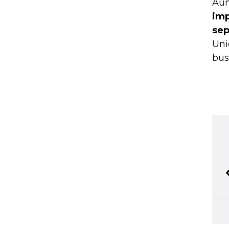
Aún
imp
sep
Uni
bus