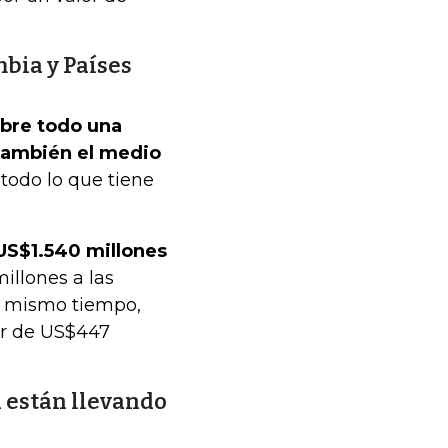
bia y Países
obre todo una
 también el medio
todo lo que tiene
US$1.540 millones
llones a las
l mismo tiempo,
or de US$447
 están llevando