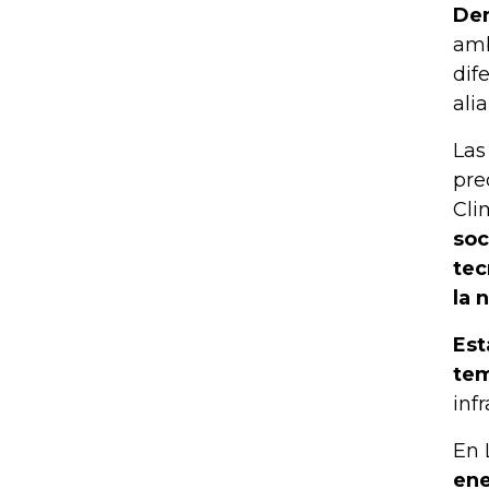
Den
amb
dif
ali
Las
pre
Cli
soc
tec
la 
Est
tem
inf
En 
ene