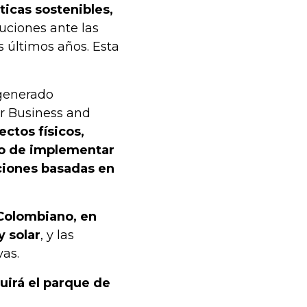
ticas sostenibles,
ciones ante las
 últimos años. Esta
 generado
r Business and
ctos físicos,
vo de implementar
uciones basadas en
 Colombiano, en
y solar
, y las
vas.
uirá el parque de