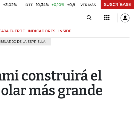
SUSCRÍBASE
%
10,34%
+0,10%
+0,98%
$ 416,96
+$ 0,05
+0,01%
DTF
UVR
VER MÁS
CAJA FUERTE
INDICADORES
INSIDE
BELARDO DE LA ESPRIELLA
ami construirá el
solar más grande