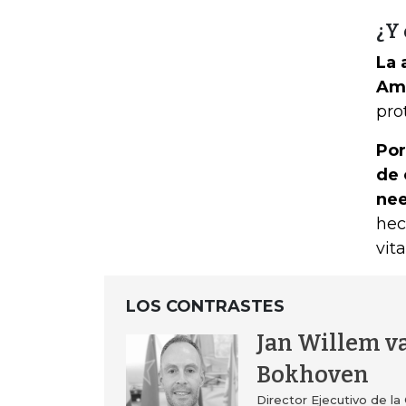
¿Y 
La 
Amb
pro
Por
de 
nee
hec
vita
LOS CONTRASTES
Jan Willem v
Bokhoven
Director Ejecutivo de l