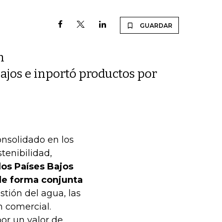
GUARDAR
n
Bajos e inportó productos por
onsolidado en los
tenibilidad,
los Países Bajos
de forma conjunta
estión del agua, las
n comercial.
or un valor de