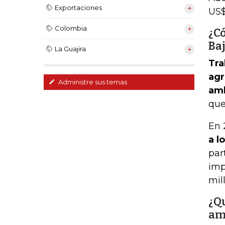
Exportaciones
US$
Colombia
¿C
Ba
La Guajira
Tra
agr
Administre sus temas
amb
que
En 
a l
par
imp
mil
¿Q
am