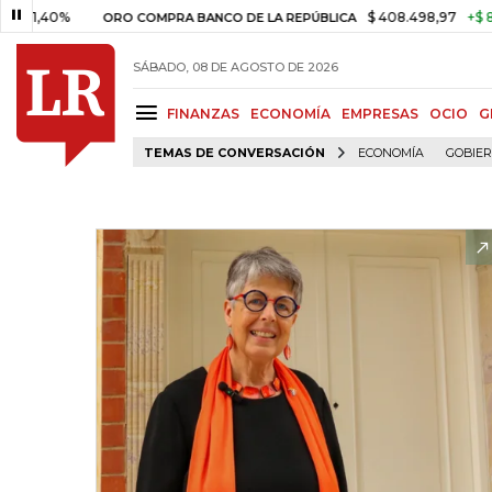
0%
$ 408.498,97
+$ 8.753,81
ORO COMPRA BANCO DE LA REPÚBLICA
SÁBADO, 08 DE AGOSTO DE 2026
FINANZAS
ECONOMÍA
EMPRESAS
OCIO
G
TEMAS DE CONVERSACIÓN
ECONOMÍA
GOBIE