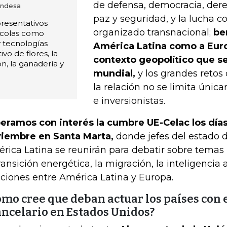
de defensa, democracia, de
andesa
paz y seguridad, y la lucha c
resentativos
organizado transnacional;
be
ícolas como
 y tecnologías
América Latina como a Euro
vo de flores, la
contexto geopolítico que se
ón, la ganadería y
mundial,
y los grandes retos 
la relación no se limita úni
e inversionistas.
eramos con interés la cumbre UE-Celac los días
iembre en Santa Marta,
donde jefes del estado 
rica Latina se reunirán para debatir sobre tema
ransición energética, la migración, la inteligencia ar
aciones entre América Latina y Europa.
ómo cree que deban actuar los países con 
ancelario en Estados Unidos?