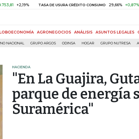
+2,19%
29,66%
+0,87%
+3,02
TASA DE USURA CRÉDITO CONSUMO
LOBOECONOMÍA
AGRONEGOCIOS
ANÁLISIS
ASUNTOS LEGALES
RNO NACIONAL
GRUPO ARGOS
ODINSA
HOGAR
GRUPO NUTRESA
A
HACIENDA
"En La Guajira, Gut
parque de energía 
Suramérica"