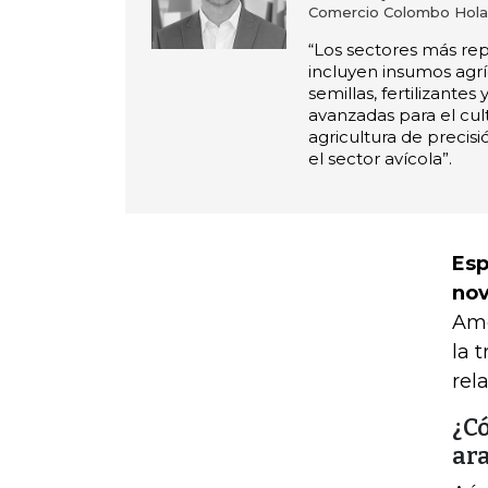
Comercio Colombo Hol
“Los sectores más rep
incluyen insumos agr
semillas, fertilizantes
avanzadas para el culti
agricultura de precisi
el sector avícola”.
Esp
nov
Amé
la t
rel
¿C
ar