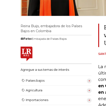
Reina Buijs, embajadora de los Países
Bajos en Colombia
Foto:
Embajada de Países Bajos
SAN
La 
Agregue a sus temas de interés
últ
com
Países bajos
en 
Agricultura
en 
ene
Importaciones
Ade