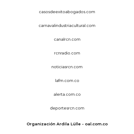
casosdeexitoabogados.com
carnavalindustriacultural.com
canalrcn.com
rcnradio.com
noticiasrcn.com
lafm.com.co
alerta.com.co
deportesrcn.com
Organización Ardila Lülle - oal.com.co