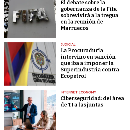
El debate sobre la
gobernanza de la Fifa
sobrevivirá a la tregua
en la reunión de
Marruecos
JUDICIAL
La Procuraduría
intervino en sanción
que iba a imponer la
Superindustria contra
Ecopetrol
INTERNET ECONOMY
Ciberseguridad: del área
de TI a las juntas