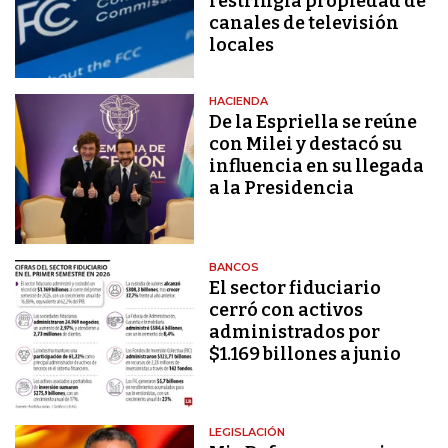
restringía propiedad de
canales de televisión
locales
HACIENDA
De la Espriella se reúne
con Milei y destacó su
influencia en su llegada
a la Presidencia
BANCOS
El sector fiduciario
cerró con activos
administrados por
$1.169 billones a junio
LEGISLACIÓN