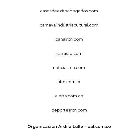
casosdeexitoabogados.com
carnavalindustriacultural.com
canalrcn.com
rcnradio.com
noticiasrcn.com
lafm.com.co
alerta.com.co
deportesrcn.com
Organización Ardila Lülle - oal.com.co