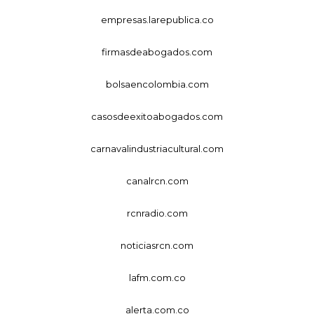
empresas.larepublica.co
firmasdeabogados.com
bolsaencolombia.com
casosdeexitoabogados.com
carnavalindustriacultural.com
canalrcn.com
rcnradio.com
noticiasrcn.com
lafm.com.co
alerta.com.co