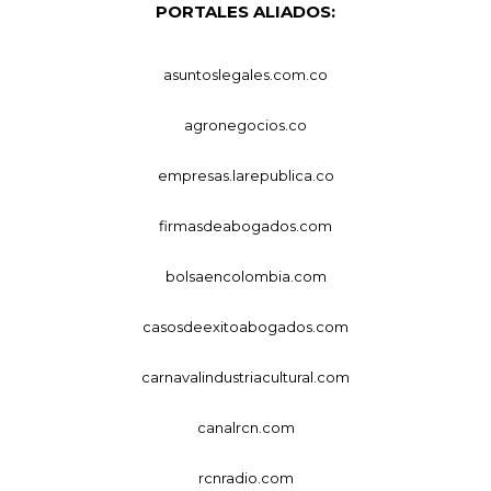
PORTALES ALIADOS:
asuntoslegales.com.co
agronegocios.co
empresas.larepublica.co
firmasdeabogados.com
bolsaencolombia.com
casosdeexitoabogados.com
carnavalindustriacultural.com
canalrcn.com
rcnradio.com