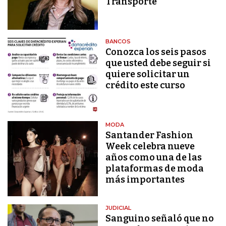
Transporte
BANCOS
Conozca los seis pasos
que usted debe seguir si
quiere solicitar un
crédito este curso
MODA
Santander Fashion
Week celebra nueve
años como una de las
plataformas de moda
más importantes
JUDICIAL
Sanguino señaló que no