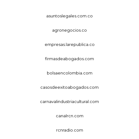
asuntoslegales.com.co
agronegocios.co
empresas.larepublica.co
firmasdeabogados.com
bolsaencolombia.com
casosdeexitoabogados.com
carnavalindustriacultural.com
canalrcn.com
rcnradio.com