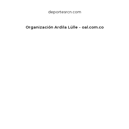
deportesrcn.com
Organización Ardila Lülle - oal.com.co