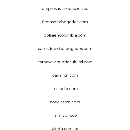
empresas.larepublica.co
firmasdeabogados.com
bolsaencolombia.com
casosdeexitoabogados.com
carnavalindustriacultural.com
canalrcn.com
rcnradio.com
noticiasrcn.com
lafm.com.co
alerta.com.co