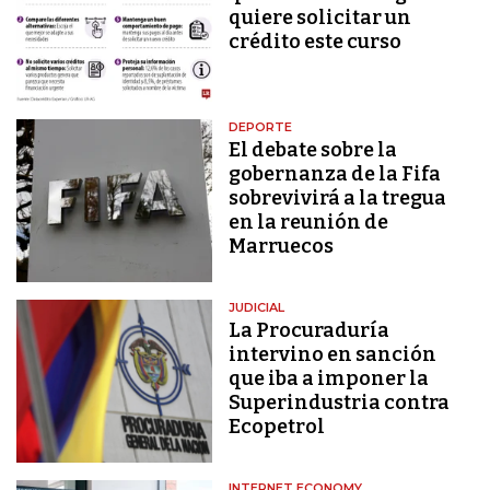
quiere solicitar un
crédito este curso
DEPORTE
El debate sobre la
gobernanza de la Fifa
sobrevivirá a la tregua
en la reunión de
Marruecos
JUDICIAL
La Procuraduría
intervino en sanción
que iba a imponer la
Superindustria contra
Ecopetrol
INTERNET ECONOMY