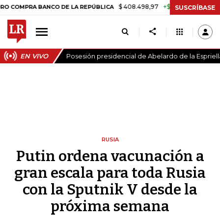
$ 408.498,97
+$ 8.753,81
+2,19%
RA BANCO DE LA REPÚBLICA
TAS
SUSCRÍBASE
EN VIVO
Posesión presidencial de Abelardo de la Espriell
RUSIA
Putin ordena vacunación a
gran escala para toda Rusia
con la Sputnik V desde la
próxima semana