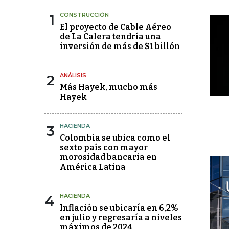
1
CONSTRUCCIÓN
El proyecto de Cable Aéreo
de La Calera tendría una
inversión de más de $1 billón
2
ANÁLISIS
Más Hayek, mucho más
Hayek
3
HACIENDA
Colombia se ubica como el
sexto país con mayor
morosidad bancaria en
América Latina
4
HACIENDA
Inflación se ubicaría en 6,2%
en julio y regresaría a niveles
máximos de 2024