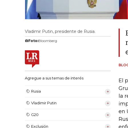
Vladimir Putin, presidente de Rusia.
Foto:
Bloomberg
BLO
Agregue a sus temas de interés
El 
Gru
Rusia
la 
imp
Vladimir Putin
en 
G20
Rus
enf
Exclusión