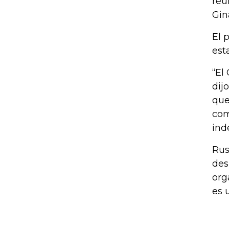
reu
Gin
El 
est
“El
dij
que
com
ind
Rus
des
org
es 