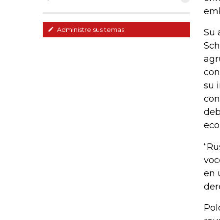
emb
Administre sus temas
Su 
Sch
agr
con
su 
con
deb
eco
“Ru
voc
en 
der
Pol