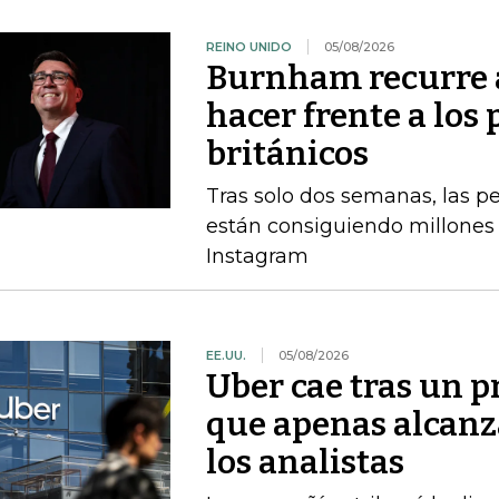
REINO UNIDO
05/08/2026
Burnham recurre a
hacer frente a los 
británicos
Tras solo dos semanas, las 
están consiguiendo millones 
Instagram
EE.UU.
05/08/2026
Uber cae tras un p
que apenas alcanz
los analistas