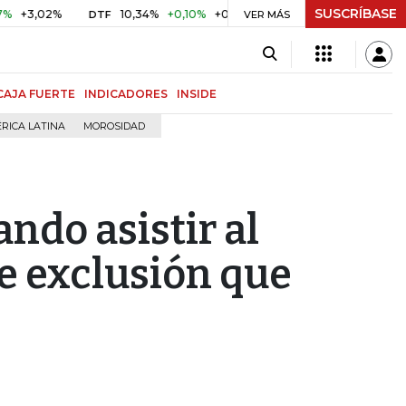
SUSCRÍBASE
02%
10,34%
+0,10%
+0,98%
$ 416,86
+$ 0,05
+0,01
DTF
UVR
VER MÁS
CAJA FUERTE
INDICADORES
INSIDE
RICA LATINA
MOROSIDAD
ndo asistir al
e exclusión que