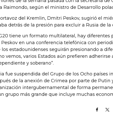
niones de la semana pasada con la secretaria de 
a Raimondo, según el ministro de Desarrollo pola
portavoz del Kremlin, Dmitri Peskov, sugirió el mi
aba detrás de la presión para excluir a Rusia de la
 G20 tiene un formato multilateral, hay diferentes 
o Peskov en una conferencia telefónica con periodis
 los estadounidenses seguirán presionando a difer
o vemos, varios Estados aún prefieren adherirse a
ependiente y soberano”.
ia fue suspendida del Grupo de los Ocho países in
pués de la anexión de Crimea por parte de Putin y 
anización intergubernamental de forma permanen
un grupo más grande que incluye muchas economí