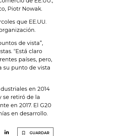
Comercio de EE.UU.,
co, Piotr Nowak.
ércoles que EE.UU.
 organización.
puntos de vista”,
tas. “Está claro
entes países, pero,
 su punto de vista
dustriales en 2014
se retiró de la
te en 2017. El G20
as en desarrollo.
GUARDAR