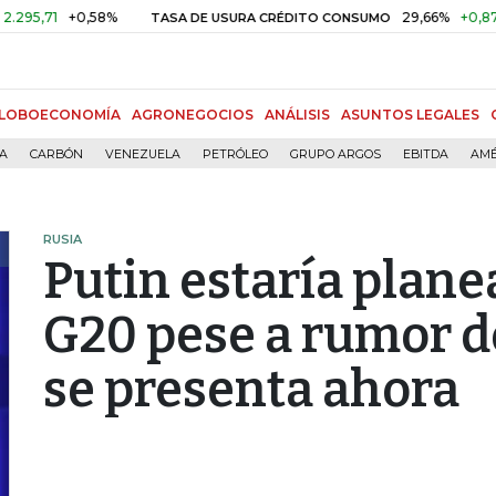
1
+0,58%
29,66%
+0,87%
+3,
TASA DE USURA CRÉDITO CONSUMO
LOBOECONOMÍA
AGRONEGOCIOS
ANÁLISIS
ASUNTOS LEGALES
ÍA
CARBÓN
VENEZUELA
PETRÓLEO
GRUPO ARGOS
EBITDA
AMÉ
RUSIA
Putin estaría planea
G20 pese a rumor d
se presenta ahora