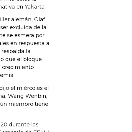
ativa en Yakarta.
ller alemán, Olaf
 ser excluida de la
te se esmera por
ales en respuesta a
 respalda la
jo que el bloque
l crecimiento
demia.
ijo el miércoles el
hina, Wang Wenbin,
ngún miembro tiene
G20 durante las