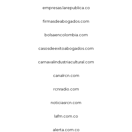
empresas.larepublica.co
firmasdeabogados.com
bolsaencolombia.com
casosdeexitoabogados.com
carnavalindustriacultural.com
canalrcn.com
rcnradio.com
noticiasrcn.com
lafm.com.co
alerta.com.co