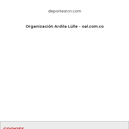
deportesrcn.com
Organización Ardila Lülle - oal.com.co
COOKIES