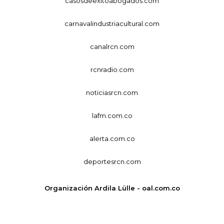
casosdeexitoabogados.com
carnavalindustriacultural.com
canalrcn.com
rcnradio.com
noticiasrcn.com
lafm.com.co
alerta.com.co
deportesrcn.com
Organización Ardila Lülle - oal.com.co