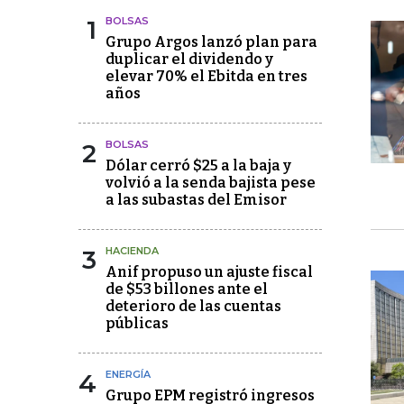
1
BOLSAS
Grupo Argos lanzó plan para
duplicar el dividendo y
elevar 70% el Ebitda en tres
años
2
BOLSAS
Dólar cerró $25 a la baja y
volvió a la senda bajista pese
a las subastas del Emisor
3
HACIENDA
Anif propuso un ajuste fiscal
de $53 billones ante el
deterioro de las cuentas
públicas
4
ENERGÍA
Grupo EPM registró ingresos