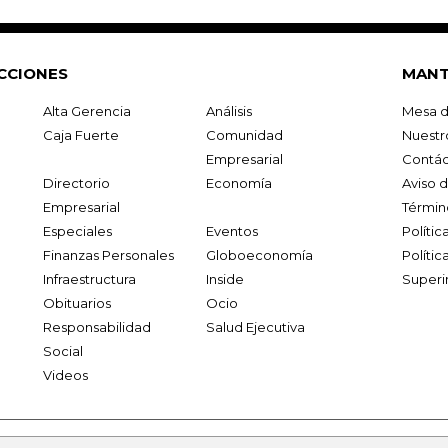
CCIONES
MANT
Alta Gerencia
Análisis
Mesa d
Caja Fuerte
Comunidad
Nuestr
Empresarial
Contác
Directorio
Economía
Aviso 
Empresarial
Términ
Especiales
Eventos
Políti
Finanzas Personales
Globoeconomía
Polític
Infraestructura
Inside
Superi
Obituarios
Ocio
Responsabilidad
Salud Ejecutiva
Social
Videos