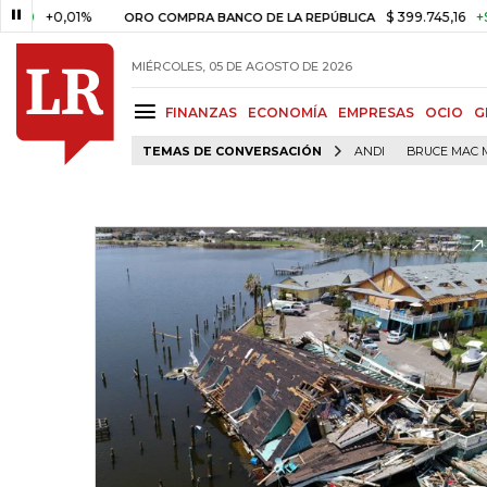
+0,01%
$ 399.745,16
+$ 2.295,
ORO COMPRA BANCO DE LA REPÚBLICA
MIÉRCOLES, 05 DE AGOSTO DE 2026
FINANZAS
ECONOMÍA
EMPRESAS
OCIO
G
TEMAS DE CONVERSACIÓN
ANDI
BRUCE MAC 