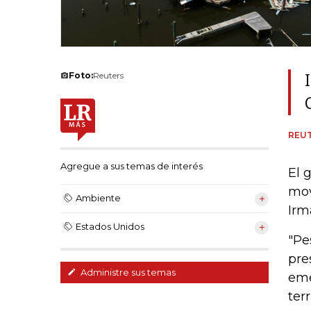
Foto:
Reuters
REU
Agregue a sus temas de interés
El 
mov
Ambiente
Irm
Estados Unidos
"Pe
pre
Administre sus temas
eme
ter