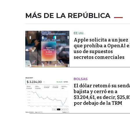
MÁS DE LA REPÚBLICA
EE.UU.
Apple solicita a un juez
que prohíba a OpenAI e
uso de supuestos
secretos comerciales
BOLSAS
El dólar retomó su send
bajista y cerró en a
$3.204,61, es decir, $25,8
por debajo de la TRM