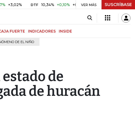
SUSCRÍBASE
,02%
10,34%
+0,10%
+0,98%
$ 416,81
+$ 0,05
+0,0
DTF
VER MÁS
UVR
CAJA FUERTE
INDICADORES
INSIDE
NÓMENO DE EL NIÑO
 estado de
gada de huracán