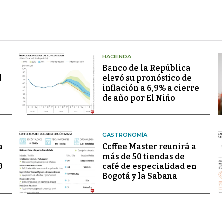
HACIENDA
Banco de la República
l
elevó su pronóstico de
inflación a 6,9% a cierre
de año por El Niño
GASTRONOMÍA
a
Coffee Master reunirá a
más de 50 tiendas de
3
café de especialidad en
Bogotá y la Sabana