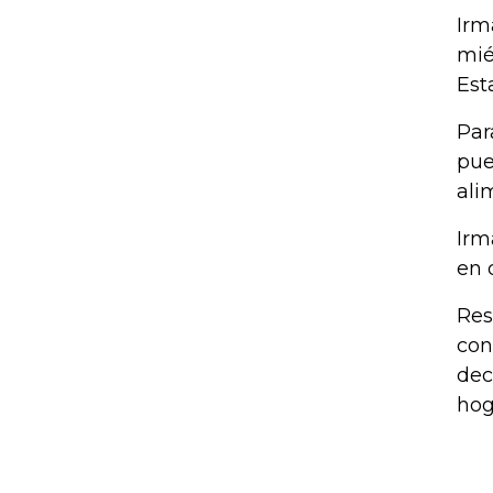
Irm
mié
Est
Par
pue
ali
Irm
en 
Res
con
dec
hog