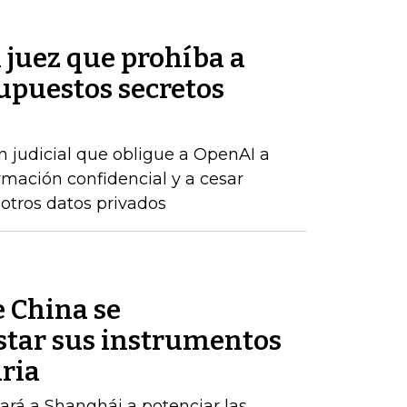
n juez que prohíba a
upuestos secretos
n judicial que obligue a OpenAI a
rmación confidencial y a cesar
 otros datos privados
e China se
tar sus instrumentos
ria
rá a Shanghái a potenciar las