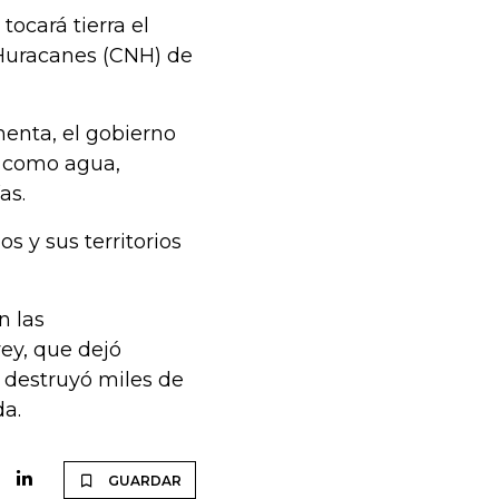
tocará tierra el
 Huracanes (CNH) de
menta, el gobierno
s como agua,
as.
 y sus territorios
n las
ey, que dejó
 destruyó miles de
da.
GUARDAR