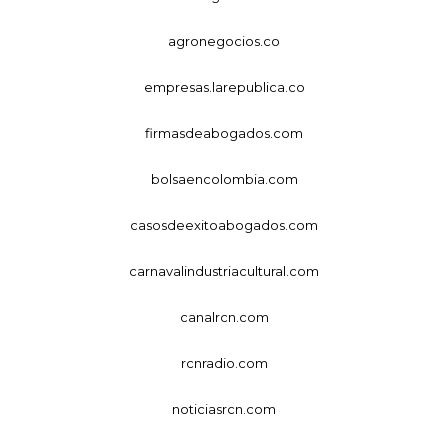
agronegocios.co
empresas.larepublica.co
firmasdeabogados.com
bolsaencolombia.com
casosdeexitoabogados.com
carnavalindustriacultural.com
canalrcn.com
rcnradio.com
noticiasrcn.com