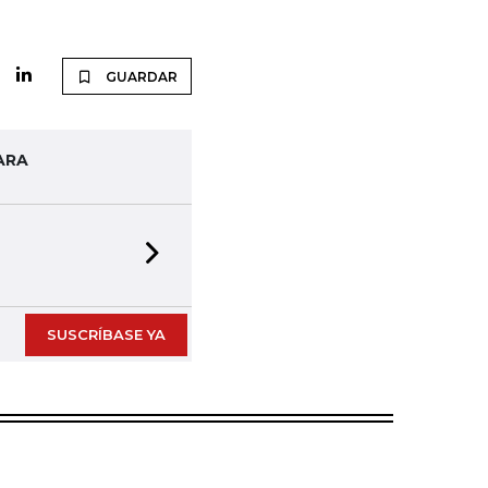
GUARDAR
ARA
Next slide
SUSCRÍBASE YA