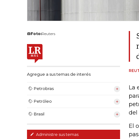
Foto:
Reuters
REU
Agregue a sus temas de interés
La 
Petrobras
par
Petróleo
pet
del
Brasil
El 
pas
Administre sus temas