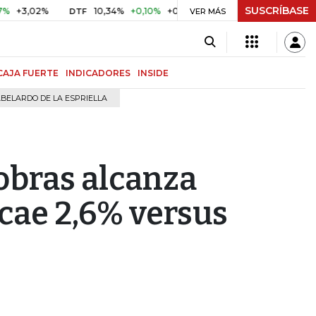
SUSCRÍBASE
,02%
10,34%
+0,10%
+0,98%
$ 417,01
+$ 0,05
+0,01
DTF
UVR
VER MÁS
CAJA FUERTE
INDICADORES
INSIDE
BELARDO DE LA ESPRIELLA
obras alcanza
 cae 2,6% versus