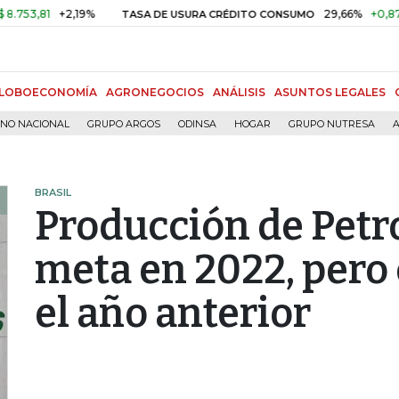
81
+2,19%
29,66%
+0,87%
+3
TASA DE USURA CRÉDITO CONSUMO
LOBOECONOMÍA
AGRONEGOCIOS
ANÁLISIS
ASUNTOS LEGALES
RNO NACIONAL
GRUPO ARGOS
ODINSA
HOGAR
GRUPO NUTRESA
A
BRASIL
Producción de Petr
meta en 2022, pero
el año anterior