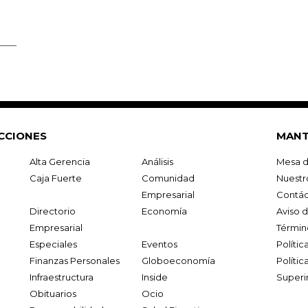
CCIONES
MANT
Alta Gerencia
Análisis
Mesa d
Caja Fuerte
Comunidad
Nuestr
Empresarial
Contác
Directorio
Economía
Aviso 
Empresarial
Términ
Especiales
Eventos
Políti
Finanzas Personales
Globoeconomía
Polític
Infraestructura
Inside
Superi
Obituarios
Ocio