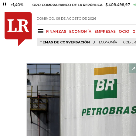
1,40%
$ 408.498,97
+$ 8.753,
ORO COMPRA BANCO DE LA REPÚBLICA
DOMINGO, 09 DE AGOSTO DE 2026
FINANZAS
ECONOMÍA
EMPRESAS
OCIO
G
TEMAS DE CONVERSACIÓN
ECONOMÍA
GOBIE