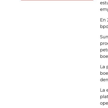
est
emp
En 
bpd
Sum
pro
pet
boe
La 
boe
den
La 
pla
ope