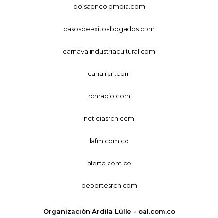
bolsaencolombia.com
casosdeexitoabogados.com
carnavalindustriacultural.com
canalrcn.com
rcnradio.com
noticiasrcn.com
lafm.com.co
alerta.com.co
deportesrcn.com
Organización Ardila Lülle - oal.com.co