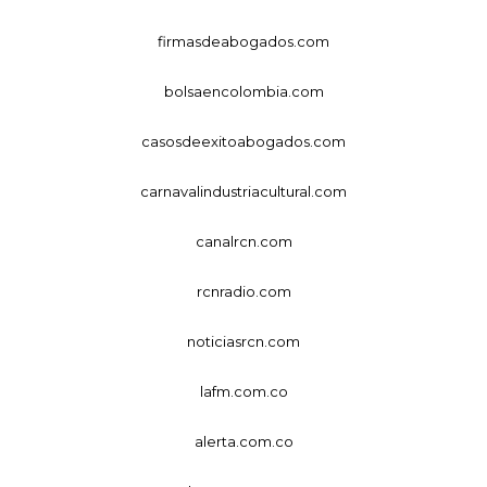
firmasdeabogados.com
bolsaencolombia.com
casosdeexitoabogados.com
carnavalindustriacultural.com
canalrcn.com
rcnradio.com
noticiasrcn.com
lafm.com.co
alerta.com.co