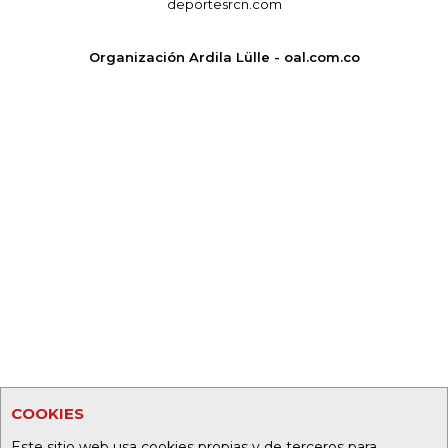
deportesrcn.com
Organización Ardila Lülle - oal.com.co
COOKIES
Este sitio web usa cookies propias y de terceros para