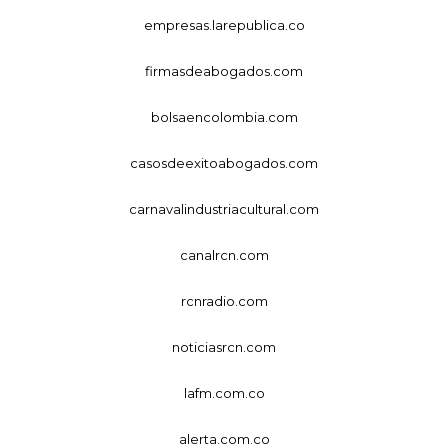
empresas.larepublica.co
firmasdeabogados.com
bolsaencolombia.com
casosdeexitoabogados.com
carnavalindustriacultural.com
canalrcn.com
rcnradio.com
noticiasrcn.com
lafm.com.co
alerta.com.co