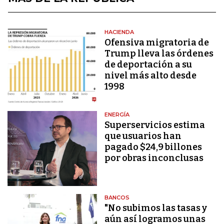
HACIENDA
Ofensiva migratoria de
Trump lleva las órdenes
de deportación a su
nivel más alto desde
1998
ENERGÍA
Superservicios estima
que usuarios han
pagado $24,9 billones
por obras inconclusas
BANCOS
"No subimos las tasas y
aún así logramos unas