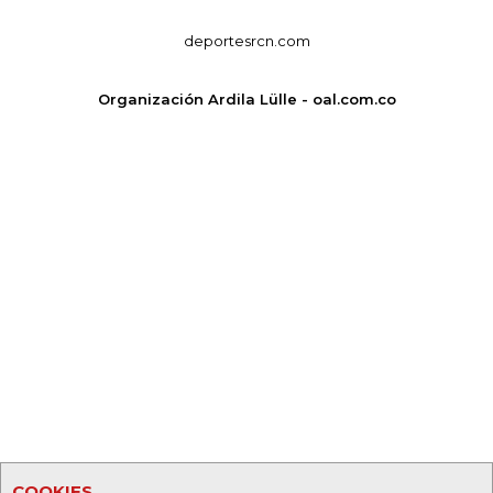
deportesrcn.com
Organización Ardila Lülle - oal.com.co
COOKIES