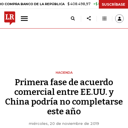
$ 408.498,97
+$ 8.753,81
+2,19%
RA BANCO DE LA REPÚBLICA
TA
SUSCRÍBASE
HACIENDA
Primera fase de acuerdo
comercial entre EE.UU. y
China podría no completarse
este año
miércoles, 20 de noviembre de 2019