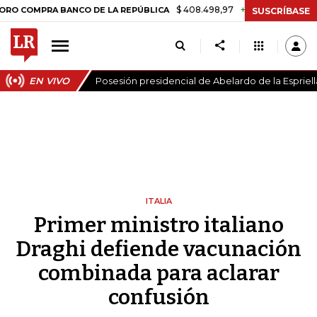
$ 408.498,97
+$ 8.753,81
+2,19%
RA BANCO DE LA REPÚBLICA
TA
SUSCRÍBASE
EN VIVO
Posesión presidencial de Abelardo de la Espriell
ITALIA
Primer ministro italiano
Draghi defiende vacunación
combinada para aclarar
confusión