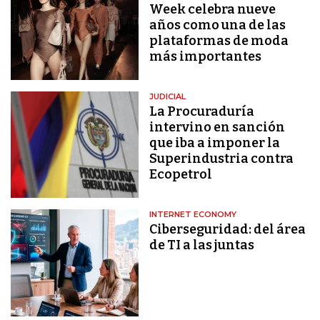
Week celebra nueve
años como una de las
plataformas de moda
más importantes
JUDICIAL
La Procuraduría
intervino en sanción
que iba a imponer la
Superindustria contra
Ecopetrol
INTERNET ECONOMY
Ciberseguridad: del área
de TI a las juntas