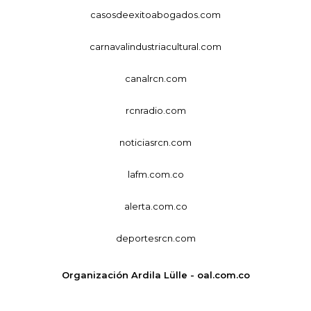
casosdeexitoabogados.com
carnavalindustriacultural.com
canalrcn.com
rcnradio.com
noticiasrcn.com
lafm.com.co
alerta.com.co
deportesrcn.com
Organización Ardila Lülle - oal.com.co