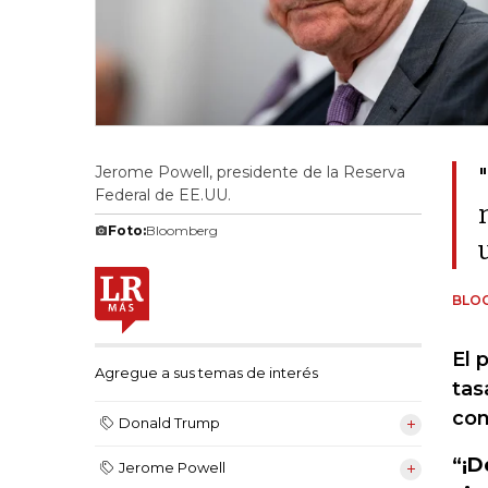
Jerome Powell, presidente de la Reserva
Federal de EE.UU.
Foto:
Bloomberg
BLO
El 
Agregue a sus temas de interés
tas
con
Donald Trump
“¡D
Jerome Powell