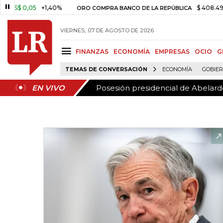
Posesión presidencial de Abelardo
EN VIVO
0,05
+1,40%
$ 408.498,97
+
ORO COMPRA BANCO DE LA REPÚBLICA
VIERNES, 07 DE AGOSTO DE 2026
FINANZAS
ECONOMÍA
EMPRESAS
OCIO
G
TEMAS DE CONVERSACIÓN
ECONOMÍA
GOBIE
Posesión presidencial de Abelardo
EN VIVO