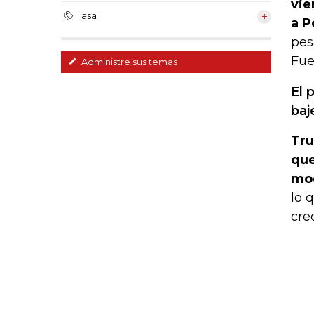
vie
Tasa
a P
pes
Fue
Administre sus temas
El 
baj
Tru
que
mod
lo 
cre