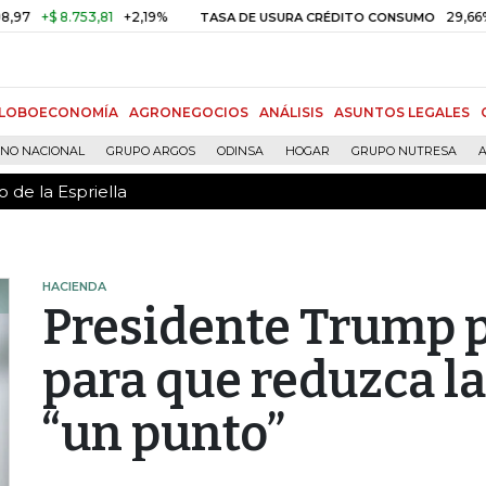
 de la Espriella
$ 8.753,81
+2,19%
29,66%
+0,8
TASA DE USURA CRÉDITO CONSUMO
LOBOECONOMÍA
AGRONEGOCIOS
ANÁLISIS
ASUNTOS LEGALES
RNO NACIONAL
GRUPO ARGOS
ODINSA
HOGAR
GRUPO NUTRESA
A
 de la Espriella
HACIENDA
Presidente Trump p
para que reduzca la
“un punto”