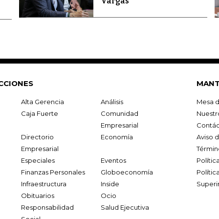
Vargas
CCIONES
MANT
Alta Gerencia
Análisis
Mesa d
Caja Fuerte
Comunidad
Nuestr
Empresarial
Contác
Directorio
Economía
Aviso 
Empresarial
Términ
Especiales
Eventos
Políti
Finanzas Personales
Globoeconomía
Polític
Infraestructura
Inside
Superi
Obituarios
Ocio
Responsabilidad
Salud Ejecutiva