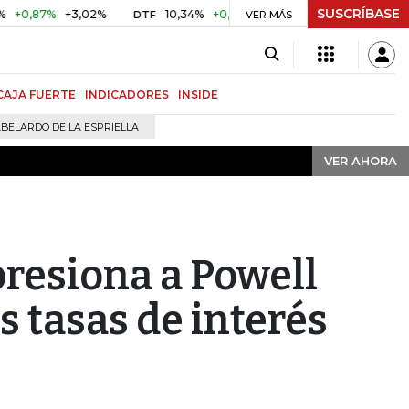
SUSCRÍBASE
VER AHORA
7%
+3,02%
10,34%
+0,10%
+0,98%
$ 416,91
+$ 0,05
DTF
VER MÁS
UVR
CAJA FUERTE
INDICADORES
INSIDE
BELARDO DE LA ESPRIELLA
VER AHORA
resiona a Powell
s tasas de interés