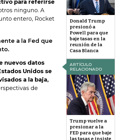
tivo para referirse
otros ninguno. A
punto entero, Rocket
Donald Trump
presionó a
Powell para que
baje tasas en la
ente a la Fed que
reunión de la
nto.
Casa Blanca
se nuevos datos
ARTÍCULO
RELACIONADO
Estados Unidos se
ados ​​a la baja,
erspectivas de
Trump vuelve a
presionar a la
FED para que baje
las tasas e insiste