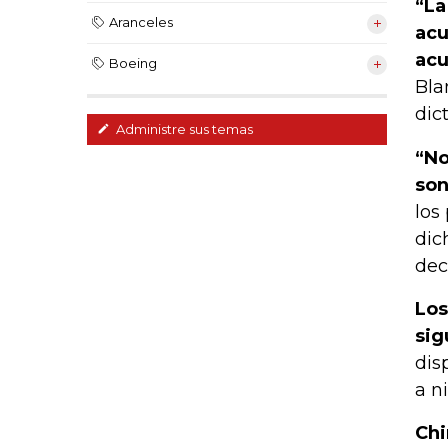
“La
Aranceles
acu
acu
Boeing
Bla
dic
Administre sus temas
“No
son
los
dic
dec
Los
sig
dis
a n
Chi