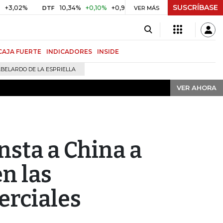
SUSCRÍBASE
VER AHORA
%
10,34%
+0,10%
+0,98%
$ 416,91
+$ 0,05
+0,01%
DTF
UVR
VER MÁS
CAJA FUERTE
INDICADORES
INSIDE
BELARDO DE LA ESPRIELLA
VER AHORA
nsta a China a
en las
erciales