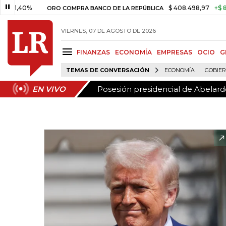
Posesión presidencial de Abelardo
EN VIVO
0%
$ 408.498,97
+$ 8.753,81
ORO COMPRA BANCO DE LA REPÚBLICA
VIERNES, 07 DE AGOSTO DE 2026
FINANZAS
ECONOMÍA
EMPRESAS
OCIO
G
TEMAS DE CONVERSACIÓN
ECONOMÍA
GOBIE
Posesión presidencial de Abelardo
EN VIVO