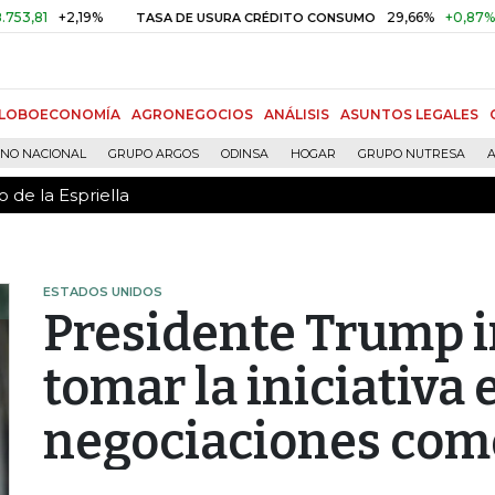
 de la Espriella
+2,19%
29,66%
+0,87%
+3,02
TASA DE USURA CRÉDITO CONSUMO
LOBOECONOMÍA
AGRONEGOCIOS
ANÁLISIS
ASUNTOS LEGALES
RNO NACIONAL
GRUPO ARGOS
ODINSA
HOGAR
GRUPO NUTRESA
A
 de la Espriella
ESTADOS UNIDOS
Presidente Trump i
tomar la iniciativa 
negociaciones com