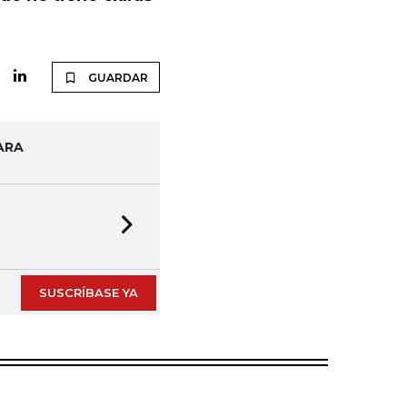
GUARDAR
ARA
Next slide
SUSCRÍBASE YA