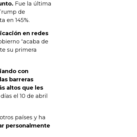
unto.
Fue la última
 Trump de
ta en 145%.
licación en redes
gobierno “acaba de
te su primera
ciando con
las barreras
s altos que les
días el 10 de abril
tros países y ha
mar personalmente