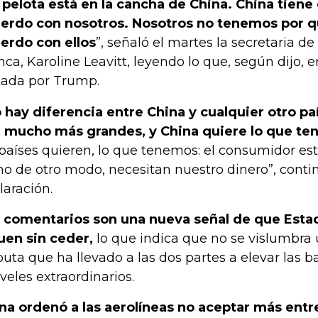
 pelota está en la cancha de China. China tiene 
erdo con nosotros. Nosotros no tenemos por qu
erdo con ellos
”, señaló el martes la secretaria d
nca, Karoline Leavitt, leyendo lo que, según dijo, 
tada por Trump.
 hay diferencia entre China y cualquier otro pa
 mucho más grandes, y China quiere lo que te
 países quieren, lo que tenemos: el consumidor es
ho de otro modo, necesitan nuestro dinero”, conti
laración.
 comentarios son una nueva señal de que Esta
uen sin ceder,
lo que indica que no se vislumbra u
puta que ha llevado a las dos partes a elevar las b
iveles extraordinarios.
na ordenó a las aerolíneas no aceptar más ent