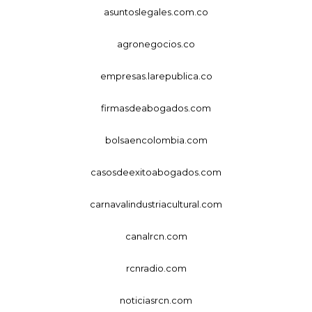
asuntoslegales.com.co
agronegocios.co
empresas.larepublica.co
firmasdeabogados.com
bolsaencolombia.com
casosdeexitoabogados.com
carnavalindustriacultural.com
canalrcn.com
rcnradio.com
noticiasrcn.com