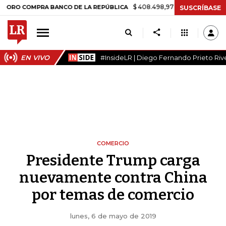
$ 408.498,97
+$ 8.753,81
+2,19%
COMPRA BANCO DE LA REPÚBLICA
SUSCRÍBASE
EN VIVO
#InsideLR | Diego Fernando Prieto Riv
COMERCIO
Presidente Trump carga
nuevamente contra China
por temas de comercio
lunes, 6 de mayo de 2019