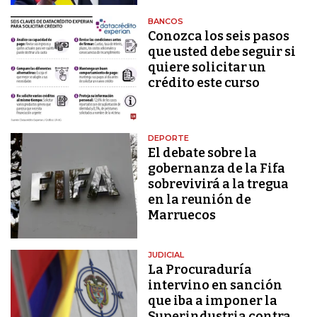
BANCOS
Conozca los seis pasos
que usted debe seguir si
quiere solicitar un
crédito este curso
DEPORTE
El debate sobre la
gobernanza de la Fifa
sobrevivirá a la tregua
en la reunión de
Marruecos
JUDICIAL
La Procuraduría
intervino en sanción
que iba a imponer la
Superindustria contra