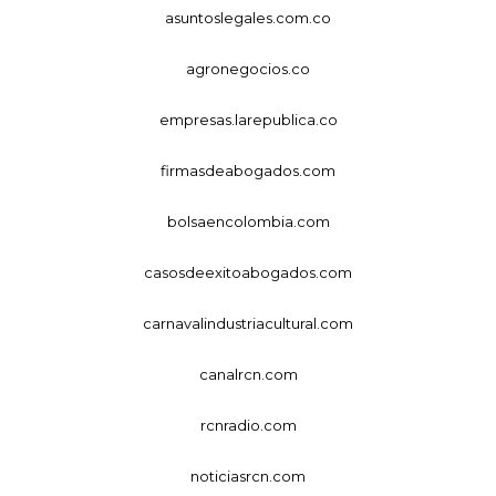
asuntoslegales.com.co
agronegocios.co
empresas.larepublica.co
firmasdeabogados.com
bolsaencolombia.com
casosdeexitoabogados.com
carnavalindustriacultural.com
canalrcn.com
rcnradio.com
noticiasrcn.com