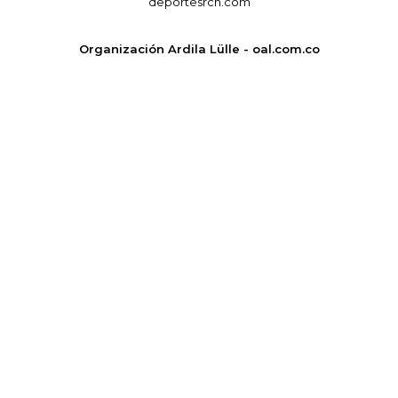
deportesrcn.com
Organización Ardila Lülle - oal.com.co