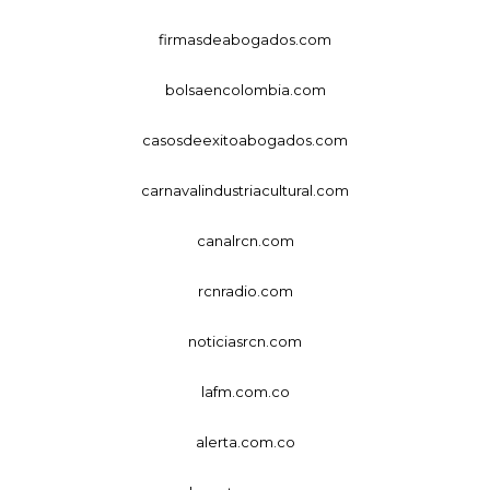
firmasdeabogados.com
bolsaencolombia.com
casosdeexitoabogados.com
carnavalindustriacultural.com
canalrcn.com
rcnradio.com
noticiasrcn.com
lafm.com.co
alerta.com.co