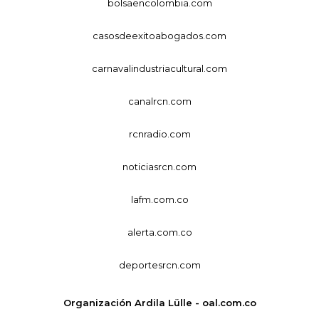
bolsaencolombia.com
casosdeexitoabogados.com
carnavalindustriacultural.com
canalrcn.com
rcnradio.com
noticiasrcn.com
lafm.com.co
alerta.com.co
deportesrcn.com
Organización Ardila Lülle - oal.com.co