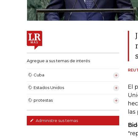
Agregue a sus temas de interés
REU
Cuba
El 
Estados Unidos
Uni
protestas
hec
las
Administre sus temas
Bid
"re