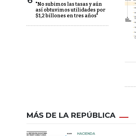
6
"No subimos las tasas y aún
así obtuvimos utilidades por
$1,2 billones en tres años"
MÁS DE LA REPÚBLICA
HACIENDA