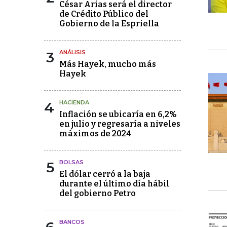
César Arias será el director
de Crédito Público del
Gobierno de la Espriella
3
ANÁLISIS
Más Hayek, mucho más
Hayek
4
HACIENDA
Inflación se ubicaría en 6,2%
en julio y regresaría a niveles
máximos de 2024
5
BOLSAS
El dólar cerró a la baja
durante el último día hábil
del gobierno Petro
BANCOS