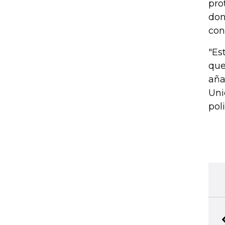
pro
don
con
"Es
que
aña
Uni
pol