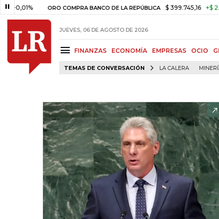
01%
$ 399.745,16
+$ 2.295,71
ORO COMPRA BANCO DE LA REPÚBLICA
JUEVES, 06 DE AGOSTO DE 2026
FINANZAS
ECONOMÍA
EMPRESAS
OCIO
G
TEMAS DE CONVERSACIÓN
LA CALERA
MINER