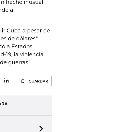
 un hecho inusual
ando a
uir Cuba a pesar de
es de dólares",
icó a Estados
-19, la violencia
 de guerras".
GUARDAR
ARA