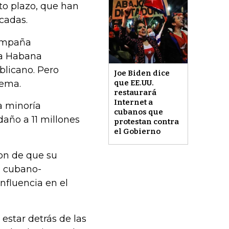
to plazo, que han
cadas.
campaña
 La Habana
blicano. Pero
Joe Biden dice
tema.
que EE.UU.
restaurará
Internet a
a minoría
cubanos que
daño a 11 millones
protestan contra
el Gobierno
on de que su
d cubano-
nfluencia en el
estar detrás de las