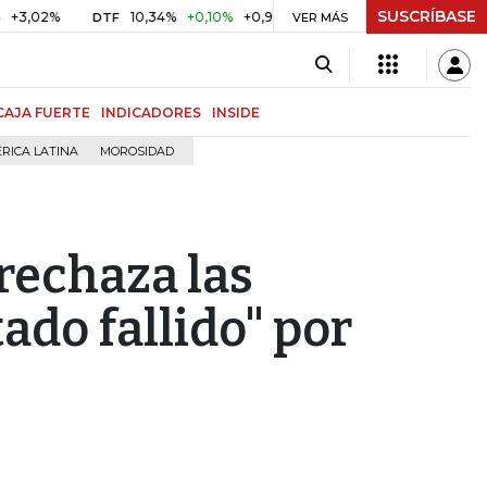
SUSCRÍBASE
%
10,34%
+0,10%
+0,98%
$ 416,86
+$ 0,05
+0,01%
DTF
UVR
VER MÁS
CAJA FUERTE
INDICADORES
INSIDE
RICA LATINA
MOROSIDAD
rechaza las
ado fallido" por