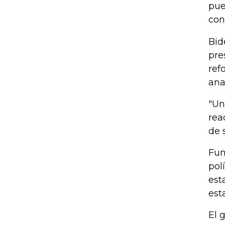
pue
con
Bid
pre
ref
ana
"Un
rea
de 
Fun
pol
est
est
El 