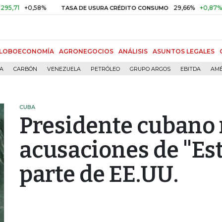
+0,58%
29,66%
+0,87%
+3,02
TASA DE USURA CRÉDITO CONSUMO
LOBOECONOMÍA
AGRONEGOCIOS
ANÁLISIS
ASUNTOS LEGALES
ÍA
CARBÓN
VENEZUELA
PETRÓLEO
GRUPO ARGOS
EBITDA
AMÉ
CUBA
Presidente cubano 
acusaciones de "Est
parte de EE.UU.