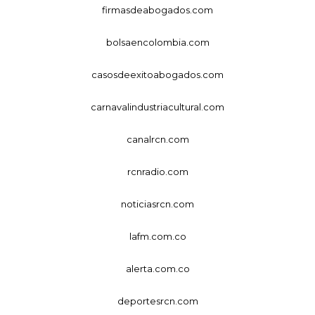
firmasdeabogados.com
bolsaencolombia.com
casosdeexitoabogados.com
carnavalindustriacultural.com
canalrcn.com
rcnradio.com
noticiasrcn.com
lafm.com.co
alerta.com.co
deportesrcn.com