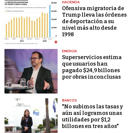
HACIENDA
Ofensiva migratoria de
Trump lleva las órdenes
de deportación a su
nivel más alto desde
1998
ENERGÍA
Superservicios estima
que usuarios han
pagado $24,9 billones
por obras inconclusas
BANCOS
"No subimos las tasas y
aún así logramos unas
utilidades por $1,2
billones en tres años"