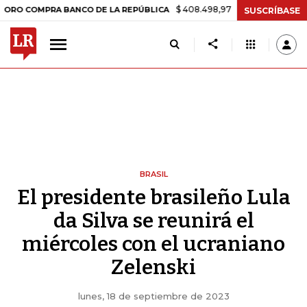
$ 408.498,97
+$ 8.753,81
+2,19%
PRA BANCO DE LA REPÚBLICA
TA
SUSCRÍBASE
BRASIL
El presidente brasileño Lula
da Silva se reunirá el
miércoles con el ucraniano
Zelenski
lunes, 18 de septiembre de 2023