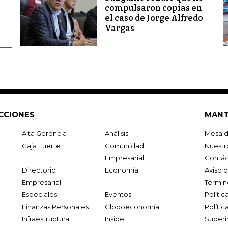
compulsaron copias en
el caso de Jorge Alfredo
Vargas
CCIONES
MANT
Alta Gerencia
Análisis
Mesa d
Caja Fuerte
Comunidad
Nuestr
Empresarial
Contác
Directorio
Economía
Aviso 
Empresarial
Términ
Especiales
Eventos
Políti
Finanzas Personales
Globoeconomía
Polític
Infraestructura
Inside
Superi