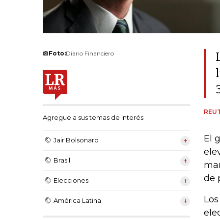
Foto:
Diario Financiero
REU
Agregue a sus temas de interés
El 
Jair Bolsonaro
ele
Brasil
mar
de 
Elecciones
Los
América Latina
ele