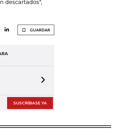
an descartados",
GUARDAR
ARA
Next slide
SUSCRÍBASE YA