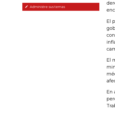
der
Administre sus temas
enc
El 
gob
con
inf
cam
El 
min
méd
afe
En 
per
Tra