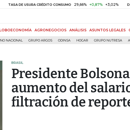
29,66%
+0,87%
+3,02%
10,
SA DE USURA CRÉDITO CONSUMO
DTF
LOBOECONOMÍA
AGRONEGOCIOS
ANÁLISIS
ASUNTOS LEGALES
RNO NACIONAL
GRUPO ARGOS
ODINSA
HOGAR
GRUPO NUTRESA
A
BRASIL
Presidente Bolsona
aumento del salari
filtración de report