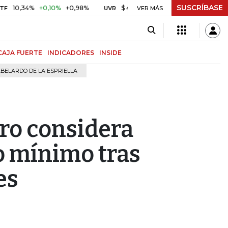
SUSCRÍBASE
34%
+0,10%
+0,98%
$ 416,91
+$ 0,05
+0,01%
US
UVR
VER MÁS
BITCOIN
CAJA FUERTE
INDICADORES
INSIDE
BELARDO DE LA ESPRIELLA
ro considera
o mínimo tras
es