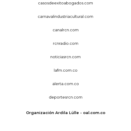
casosdeexitoabogados.com
carnavalindustriacultural.com
canalrcn.com
rcnradio.com
noticiasrcn.com
lafm.com.co
alerta.com.co
deportesrcn.com
Organización Ardila Lülle - oal.com.co