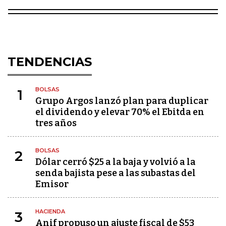
TENDENCIAS
BOLSAS
1
Grupo Argos lanzó plan para duplicar
el dividendo y elevar 70% el Ebitda en
tres años
BOLSAS
2
Dólar cerró $25 a la baja y volvió a la
senda bajista pese a las subastas del
Emisor
HACIENDA
3
Anif propuso un ajuste fiscal de $53