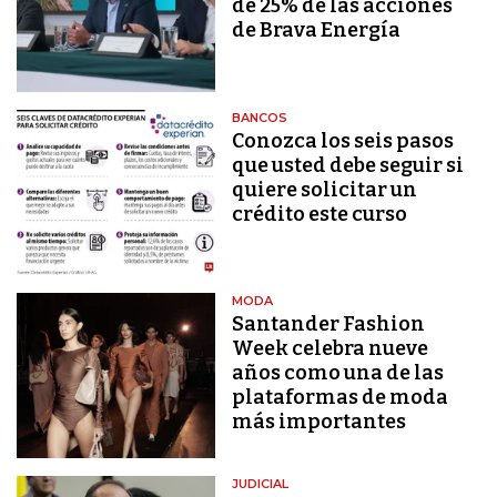
de 25% de las acciones
de Brava Energía
BANCOS
Conozca los seis pasos
que usted debe seguir si
quiere solicitar un
crédito este curso
MODA
Santander Fashion
Week celebra nueve
años como una de las
plataformas de moda
más importantes
JUDICIAL