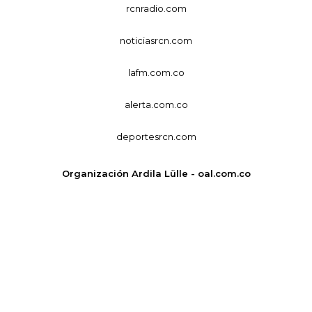
rcnradio.com
noticiasrcn.com
lafm.com.co
alerta.com.co
deportesrcn.com
Organización Ardila Lülle - oal.com.co