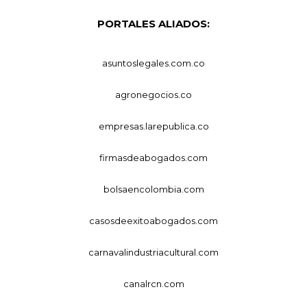
PORTALES ALIADOS:
asuntoslegales.com.co
agronegocios.co
empresas.larepublica.co
firmasdeabogados.com
bolsaencolombia.com
casosdeexitoabogados.com
carnavalindustriacultural.com
canalrcn.com