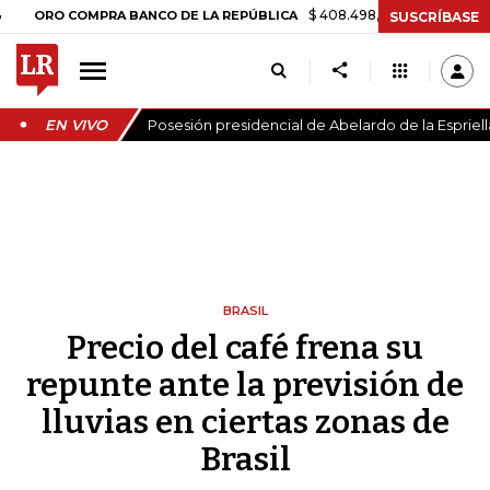
$ 408.498,97
+$ 8.753,81
+2,19%
O COMPRA BANCO DE LA REPÚBLICA
SUSCRÍBASE
EN VIVO
Posesión presidencial de Abelardo de la Espriell
BRASIL
Precio del café frena su
repunte ante la previsión de
lluvias en ciertas zonas de
Brasil