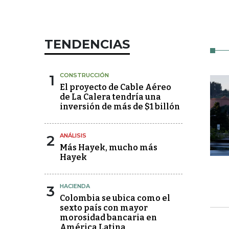
TENDENCIAS
1
CONSTRUCCIÓN
El proyecto de Cable Aéreo
de La Calera tendría una
inversión de más de $1 billón
2
ANÁLISIS
Más Hayek, mucho más
Hayek
3
HACIENDA
Colombia se ubica como el
sexto país con mayor
morosidad bancaria en
América Latina