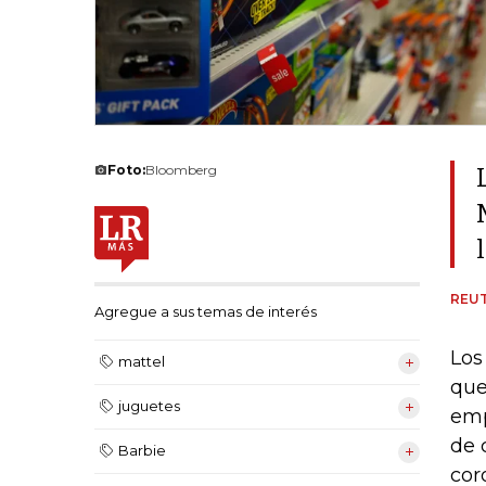
Foto:
Bloomberg
REU
Agregue a sus temas de interés
Los
mattel
que
juguetes
emp
de 
Barbie
cor