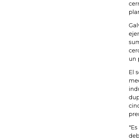
cer
pla
Gal
eje
sum
cer
un 
El 
med
ind
dup
cin
pre
"Es
deb