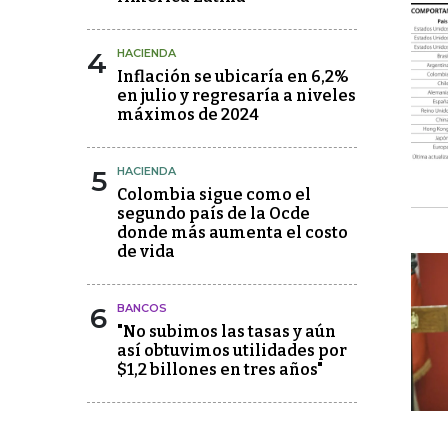
4
HACIENDA
Inflación se ubicaría en 6,2%
en julio y regresaría a niveles
máximos de 2024
5
HACIENDA
Colombia sigue como el
segundo país de la Ocde
donde más aumenta el costo
de vida
6
BANCOS
"No subimos las tasas y aún
así obtuvimos utilidades por
$1,2 billones en tres años"