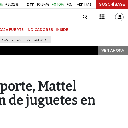
SUSCRÍBASE
VER AHORA
2%
10,34%
+0,10%
+0,98%
$ 416,86
+$ 0,05
+0,01%
DTF
UVR
VER MÁS
CAJA FUERTE
INDICADORES
INSIDE
RICA LATINA
MOROSIDAD
VER AHORA
sporte, Mattel
 de juguetes en