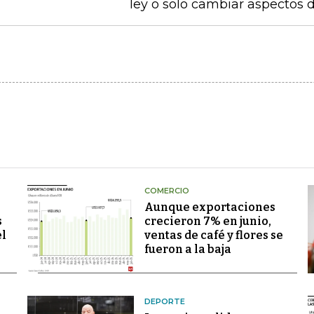
ley o solo cambiar aspectos 
COMERCIO
Aunque exportaciones
s
crecieron 7% en junio,
el
ventas de café y flores se
fueron a la baja
DEPORTE