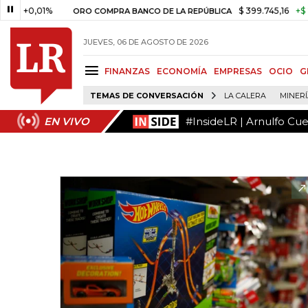
#InsideLR | Arnulfo Cu
EN VIVO
,01%
$ 399.745,16
+$ 2.295,71
ORO COMPRA BANCO DE LA REPÚBLICA
JUEVES, 06 DE AGOSTO DE 2026
FINANZAS
ECONOMÍA
EMPRESAS
OCIO
G
TEMAS DE CONVERSACIÓN
LA CALERA
MINER
#InsideLR | Arnulfo Cu
EN VIVO