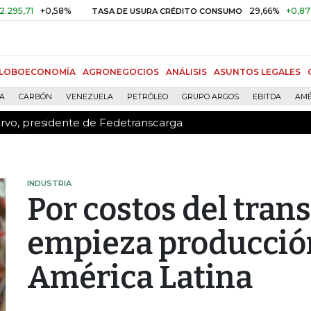
ervo, presidente de Fedetranscarga
+0,58%
29,66%
+0,87%
+3,0
TASA DE USURA CRÉDITO CONSUMO
LOBOECONOMÍA
AGRONEGOCIOS
ANÁLISIS
ASUNTOS LEGALES
ÍA
CARBÓN
VENEZUELA
PETRÓLEO
GRUPO ARGOS
EBITDA
AMÉ
ervo, presidente de Fedetranscarga
INDUSTRIA
Por costos del tran
empieza producción
América Latina