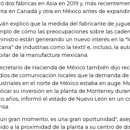
ró dos fábricas en Asia en 2019 y, más recienteme
nta en Canadá y otra en México antes de expandir
ván explicó que la medida del fabricante de jugue
mplo de cómo las preocupaciones sobre las caden
inistro están generando un nuevo interés en la "l
cana" de industrias como la textil e, incluso, la au
pilar de la manufactura mexicana.
secretario de Hacienda de México también dijo re
ios de comunicación locales que la demanda de
ustriales en el norte de México estaba en auge. M
licar su inversión en la planta de Monterrey dura
co años, informó el estado de Nuevo León en un 
nsa.
 un gran momento, es una gran oportunidad", ase
ido a la proximidad de la planta a su centro de di