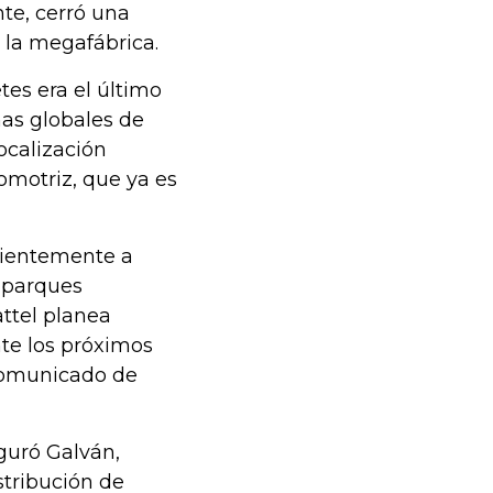
nte, cerró una
 la megafábrica.
tes era el último
as globales de
ocalización
tomotriz, que ya es
cientemente a
 parques
attel planea
nte los próximos
comunicado de
guró Galván,
stribución de