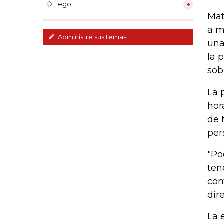
Lego
Mat
a m
Administre sus temas
una
la 
sob
La 
hor
de 
per
"Po
ten
com
dir
La 