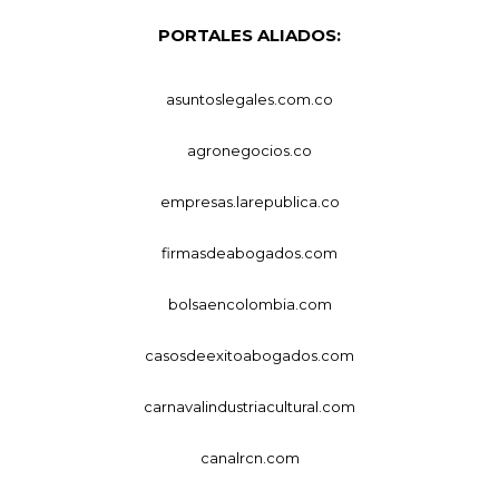
PORTALES ALIADOS:
asuntoslegales.com.co
agronegocios.co
empresas.larepublica.co
firmasdeabogados.com
bolsaencolombia.com
casosdeexitoabogados.com
carnavalindustriacultural.com
canalrcn.com