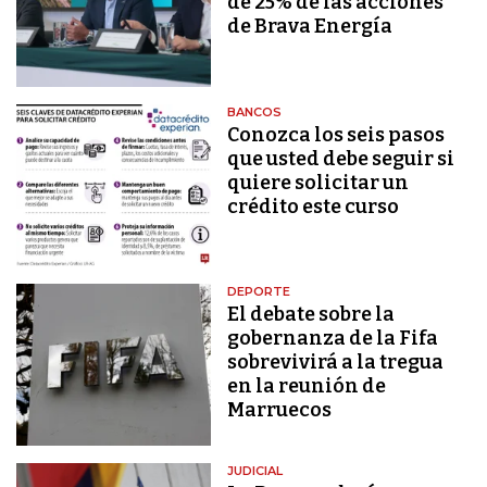
de 25% de las acciones
de Brava Energía
BANCOS
Conozca los seis pasos
que usted debe seguir si
quiere solicitar un
crédito este curso
DEPORTE
El debate sobre la
gobernanza de la Fifa
sobrevivirá a la tregua
en la reunión de
Marruecos
JUDICIAL