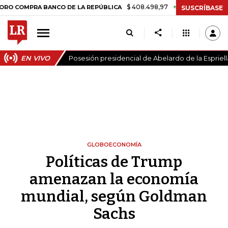
$ 408.498,97
+$ 8.753,81
+2,19%
PRA BANCO DE LA REPÚBLICA
T
SUSCRÍBASE
EN VIVO
Posesión presidencial de Abelardo de la Espriell
GLOBOECONOMÍA
Políticas de Trump
amenazan la economía
mundial, según Goldman
Sachs