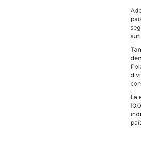
Ade
paí
seg
suf
Tam
den
Pol
div
com
La 
10.
ind
paí