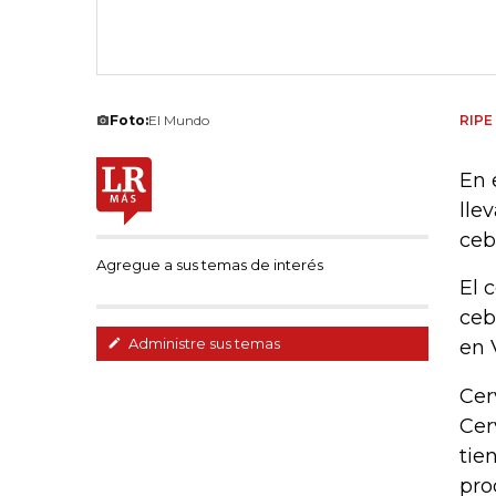
Foto:
El Mundo
RIPE
En 
lle
ceb
Agregue a sus temas de interés
El 
ceb
Administre sus temas
en 
Cer
Cer
tie
pro