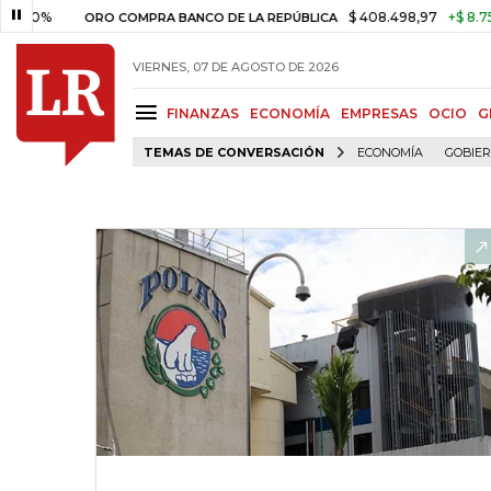
%
$ 408.498,97
+$ 8.753,81
+
ORO COMPRA BANCO DE LA REPÚBLICA
VIERNES, 07 DE AGOSTO DE 2026
FINANZAS
ECONOMÍA
EMPRESAS
OCIO
G
TEMAS DE CONVERSACIÓN
ECONOMÍA
GOBIE