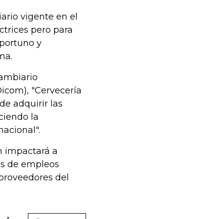
ario vigente en el
ctrices pero para
oportuno y
ma.
ambiario
icom), "Cervecería
de adquirir las
aciendo la
acional".
n impactará a
es de empleos
y proveedores del