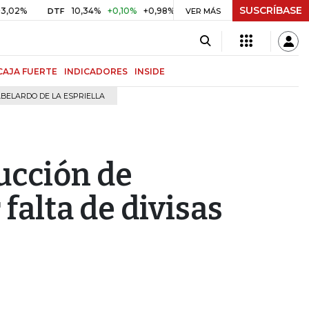
SUSCRÍBASE
10,34%
+0,10%
+0,98%
$ 416,96
+$ 0,05
+0,01%
DTF
UVR
VER MÁS
CAJA FUERTE
INDICADORES
INSIDE
BELARDO DE LA ESPRIELLA
ucción de
falta de divisas