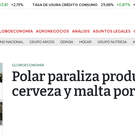
2,19%
29,66%
+0,87%
+3,02%
TASA DE USURA CRÉDITO CONSUMO
LOBOECONOMÍA
AGRONEGOCIOS
ANÁLISIS
ASUNTOS LEGALES
RNO NACIONAL
GRUPO ARGOS
ODINSA
HOGAR
GRUPO NUTRESA
A
GLOBOECONOMÍA
Polar paraliza prod
cerveza y malta por 