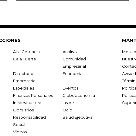
CCIONES
MANT
Alta Gerencia
Análisis
Mesa d
Caja Fuerte
Comunidad
Nuestr
Empresarial
Contác
Directorio
Economía
Aviso 
Empresarial
Términ
Especiales
Eventos
Políti
Finanzas Personales
Globoeconomía
Polític
Infraestructura
Inside
Superi
Obituarios
Ocio
Responsabilidad
Salud Ejecutiva
Social
Videos