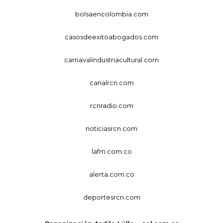
bolsaencolombia.com
casosdeexitoabogados.com
carnavalindustriacultural.com
canalrcn.com
rcnradio.com
noticiasrcn.com
lafm.com.co
alerta.com.co
deportesrcn.com