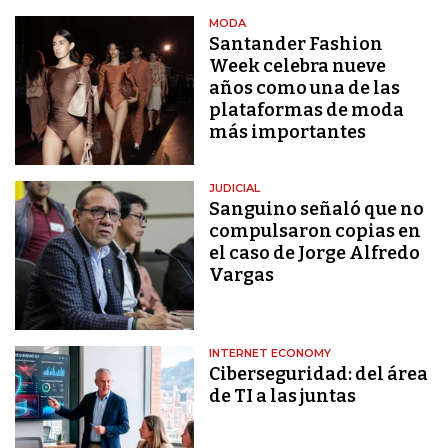
MODA
Santander Fashion
Week celebra nueve
años como una de las
plataformas de moda
más importantes
JUDICIAL
Sanguino señaló que no
compulsaron copias en
el caso de Jorge Alfredo
Vargas
INTERNET ECONOMY
Ciberseguridad: del área
de TI a las juntas