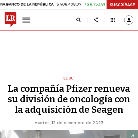
$ 408.498,97
+$ 8.753,81
+2,19%
DE LA REPÚBLICA
TASA DE USUR
SUSCRÍBASE
EE.UU.
La compañía Pfizer renueva
su división de oncología con
la adquisición de Seagen
martes, 12 de diciembre de 2023